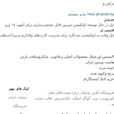
براش و
View all posts by مدیر سیستم
جدیدتر
اپل در حال توسعه اپلیکیشن دوربین قابل شخصی‌سازی برای آیفون ۱۸ پرو
قدیمی تر
اپل والت به اپلیکیشنی چندکاره برای مدیریت کارت‌های وفاداری و پرداخت‌های
لایسنس اورجینال محصولات اصلی و قانونی: مایکروسافت پارتنر
هاست ویندوز ایران
انیمه مرتد
برنج وکیوم شده
خرید لایک اینستاگرام
لینک های مهم
فروشگاه آنلاین مانتیک، ارائه دهنده قالب های
- صفحه اصلی
پاورپوینت، ورد، گوگل اسلاید، ایلاستریتور، قالب سایت
و …
- فروشگاه