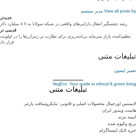
View all posts by مدیر سیستم
جدیدتر
رشد چشمگیر انتقال دارایی‌های واقعی در شبکه سولانا به ۸.۷ میلیارد دلار
قدیمی تر
تنظیم‌کننده بازار سرمایه برنامه‌ریزی برای نظارت بر رمزارزها را در اولویت
قرار داد
تبلیغات متنی
تعمیر اپسون
VegEco: Your guide to ethical & green living
تبلیغات متنی
لایسنس اورجینال محصولات اصلی و قانونی: مایکروسافت پارتنر
هاست ویندوز ایران
انیمه مرتد
برنج وکیوم شده
خرید لایک اینستاگرام