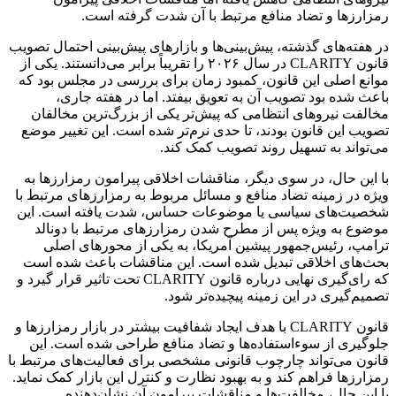
رمزارزها و تضاد منافع مرتبط با آن شدت گرفته است.
در هفته‌های گذشته، پیش‌بینی‌ها و بازارهای پیش‌بینی احتمال تصویب
قانون CLARITY در سال ۲۰۲۶ را تقریباً برابر می‌دانستند. یکی از
موانع اصلی این قانون، کمبود زمان برای بررسی در مجلس بود که
باعث شده بود تصویب آن به تعویق بیفتد. اما در هفته جاری،
مخالفت نیروهای انتظامی که پیش‌تر یکی از بزرگ‌ترین مخالفان
تصویب این قانون بودند، تا حدی نرم‌تر شده است. این تغییر موضع
می‌تواند به تسهیل روند تصویب کمک کند.
با این حال، در سوی دیگر، مناقشات اخلاقی پیرامون رمزارزها به
ویژه در زمینه تضاد منافع و مسائل مربوط به رمزارزهای مرتبط با
شخصیت‌های سیاسی یا موضوعات حساس، شدت یافته است. این
موضوع به ویژه پس از مطرح شدن رمزارزهای مرتبط با دونالد
ترامپ، رئیس‌جمهور پیشین آمریکا، به یکی از محورهای اصلی
بحث‌های اخلاقی تبدیل شده است. این مناقشات باعث شده است
که رای‌گیری نهایی درباره قانون CLARITY تحت تاثیر قرار گیرد و
تصمیم‌گیری در این زمینه پیچیده‌تر شود.
قانون CLARITY با هدف ایجاد شفافیت بیشتر در بازار رمزارزها و
جلوگیری از سوءاستفاده‌ها و تضاد منافع طراحی شده است. این
قانون می‌تواند چارچوب قانونی مشخصی برای فعالیت‌های مرتبط با
رمزارزها فراهم کند و به بهبود نظارت و کنترل این بازار کمک نماید.
با این حال، مخالفت‌ها و مناقشات پیرامون آن نشان‌دهنده