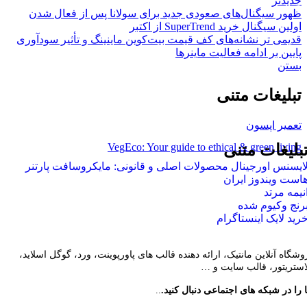
جدیدتر
ظهور سیگنال‌های صعودی جدید برای سولانا پس از فعال شدن
اولین سیگنال خرید SuperTrend از اکتبر
قدیمی تر
نشانه‌های کف قیمت بیت‌کوین ماینینگ و تأثیر سودآوری
پایین بر ادامه فعالیت ماینرها
بستن
تبلیغات متنی
تعمیر اپسون
VegEco: Your guide to ethical & green living
بلیغات متنی
ایسنس اورجینال محصولات اصلی و قانونی: مایکروسافت پارتنر
است ویندوز ایران
نیمه مرتد
رنج وکیوم شده
رید لایک اینستاگرام
وشگاه آنلاین مانتیک، ارائه دهنده قالب های پاورپوینت، ورد، گوگل اسلاید،
لاستریتور، قالب سایت و …
 را در شبکه های اجتماعی دنبال کنید.
..