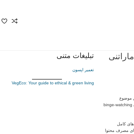
تبلیغات متنی
اراتنی
تعمیر اپسون
VegEco: Your guide to ethical & green living
ن موضوع
نشان‌دهنده تغییر در رفتار تماشاگران و تغییراتی در عادات مصرف محتوای دیجیتال است. یکی از عوامل مهم این تغییر، کاهش جذابیت تماشای ماراتنی یا همان binge-watching
های کامل
برای مصرف محتوا