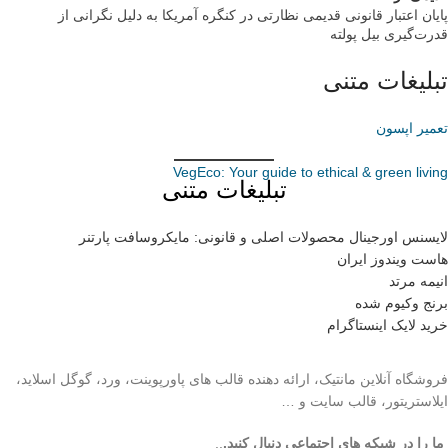
پایان اعتبار قانونی قدیمی نظارتی در کنگره آمریکا به دلیل نگرانی از
قدرت‌گیری بیل پولته
تبلیغات متنی
تعمیر اپسون
VegEco: Your guide to ethical & green living
تبلیغات متنی
لایسنس اورجینال محصولات اصلی و قانونی: مایکروسافت پارتنر
هاست ویندوز ایران
انیمه مرتد
برنج وکیوم شده
خرید لایک اینستاگرام
فروشگاه آنلاین مانتیک، ارائه دهنده قالب های پاورپوینت، ورد، گوگل اسلاید،
ایلاستریتور، قالب سایت و …
ما را در شبکه های اجتماعی دنبال کنید.
..