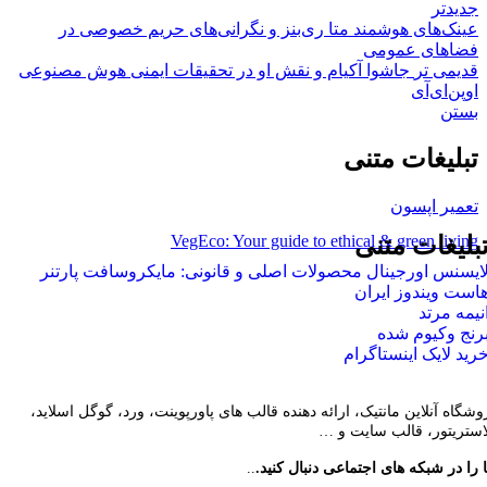
جدیدتر
عینک‌های هوشمند متا ری‌بنز و نگرانی‌های حریم خصوصی در
فضاهای عمومی
قدیمی تر
جاشوا آکیام و نقش او در تحقیقات ایمنی هوش مصنوعی
اوپن‌ای‌آی
بستن
تبلیغات متنی
تعمیر اپسون
VegEco: Your guide to ethical & green living
بلیغات متنی
ایسنس اورجینال محصولات اصلی و قانونی: مایکروسافت پارتنر
است ویندوز ایران
نیمه مرتد
رنج وکیوم شده
رید لایک اینستاگرام
وشگاه آنلاین مانتیک، ارائه دهنده قالب های پاورپوینت، ورد، گوگل اسلاید،
لاستریتور، قالب سایت و …
 را در شبکه های اجتماعی دنبال کنید.
..