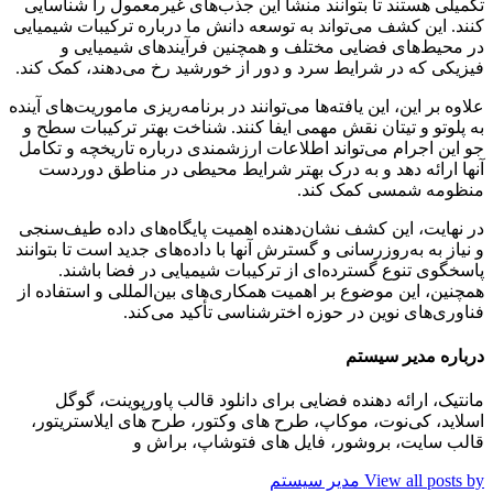
تکمیلی هستند تا بتوانند منشأ این جذب‌های غیرمعمول را شناسایی
کنند. این کشف می‌تواند به توسعه دانش ما درباره ترکیبات شیمیایی
در محیط‌های فضایی مختلف و همچنین فرآیندهای شیمیایی و
فیزیکی که در شرایط سرد و دور از خورشید رخ می‌دهند، کمک کند.
علاوه بر این، این یافته‌ها می‌توانند در برنامه‌ریزی ماموریت‌های آینده
به پلوتو و تیتان نقش مهمی ایفا کنند. شناخت بهتر ترکیبات سطح و
جو این اجرام می‌تواند اطلاعات ارزشمندی درباره تاریخچه و تکامل
آنها ارائه دهد و به درک بهتر شرایط محیطی در مناطق دوردست
منظومه شمسی کمک کند.
در نهایت، این کشف نشان‌دهنده اهمیت پایگاه‌های داده طیف‌سنجی
و نیاز به به‌روزرسانی و گسترش آنها با داده‌های جدید است تا بتوانند
پاسخگوی تنوع گسترده‌ای از ترکیبات شیمیایی در فضا باشند.
همچنین، این موضوع بر اهمیت همکاری‌های بین‌المللی و استفاده از
فناوری‌های نوین در حوزه اخترشناسی تأکید می‌کند.
درباره مدیر سیستم
مانتیک، ارائه دهنده فضایی برای دانلود قالب پاورپوینت، گوگل
اسلاید، کی‌نوت، موکاپ، طرح های وکتور، طرح های ایلاستریتور،
قالب سایت، بروشور، فایل های فتوشاپ، براش و
View all posts by مدیر سیستم