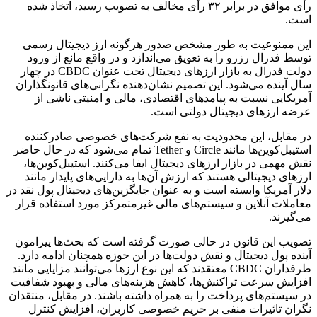
رأی موافق در برابر ۳۲ رأی مخالف به تصویب رسید، اتخاذ شده
است.
این ممنوعیت به طور مشخص صدور هرگونه ارز دیجیتال رسمی
توسط فدرال رزرو را به تعویق می‌اندازد و در واقع مانع از ورود
دولت فدرال به بازار ارزهای دیجیتال تحت عنوان CBDC در چهار
سال آینده می‌شود. این تصمیم نشان‌دهنده نگرانی‌های قانونگذاران
آمریکایی نسبت به پیامدهای اقتصادی، مالی و امنیتی ناشی از
عرضه ارزهای دیجیتال دولتی است.
در مقابل، این محدودیت به نفع شرکت‌های خصوصی صادرکننده
استیبل‌کوین‌ها مانند Circle و Tether تمام می‌شود که در حال حاضر
نقش مهمی در بازار ارزهای دیجیتال ایفا می‌کنند. استیبل‌کوین‌ها،
ارزهای دیجیتالی هستند که ارزش آن‌ها به دارایی‌های پایدار مانند
دلار آمریکا وابسته است و به عنوان جایگزین‌های دیجیتال پول نقد در
معاملات آنلاین و سیستم‌های مالی غیرمتمرکز مورد استفاده قرار
می‌گیرند.
تصویب این قانون در حالی صورت گرفته است که بحث‌ها پیرامون
آینده پول دیجیتال و نقش دولت‌ها در این حوزه همچنان ادامه دارد.
طرفداران CBDC معتقدند که این نوع ارزها می‌توانند مزایایی مانند
افزایش سرعت تراکنش‌ها، کاهش هزینه‌های مالی و بهبود شفافیت
در سیستم‌های پرداخت را به همراه داشته باشند. در مقابل، منتقدان
نگران تاثیرات منفی بر حریم خصوصی کاربران، افزایش کنترل