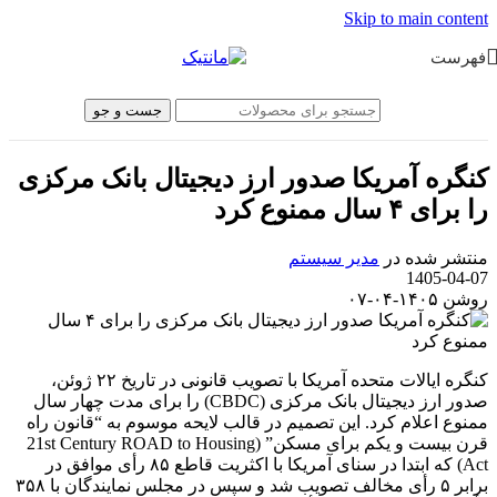
Skip to main content
فهرست
جست و جو
کنگره آمریکا صدور ارز دیجیتال بانک مرکزی
را برای ۴ سال ممنوع کرد
منتشر شده در
مدیر سیستم
1405-04-07
روشن ۱۴۰۵-۰۴-۰۷
کنگره ایالات متحده آمریکا با تصویب قانونی در تاریخ ۲۲ ژوئن،
صدور ارز دیجیتال بانک مرکزی (CBDC) را برای مدت چهار سال
ممنوع اعلام کرد. این تصمیم در قالب لایحه موسوم به “قانون راه
قرن بیست و یکم برای مسکن” (21st Century ROAD to Housing
Act) که ابتدا در سنای آمریکا با اکثریت قاطع ۸۵ رأی موافق در
برابر ۵ رأی مخالف تصویب شد و سپس در مجلس نمایندگان با ۳۵۸