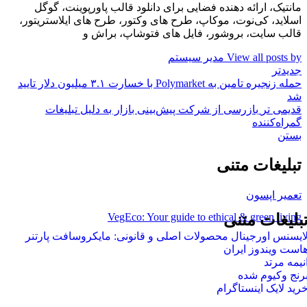
مانتیک، ارائه دهنده فضایی برای دانلود قالب پاورپوینت، گوگل
اسلاید، کی‌نوت، موکاپ، طرح های وکتور، طرح های ایلاستریتور،
قالب سایت، بروشور، فایل های فتوشاپ، براش و
View all posts by مدیر سیستم
جدیدتر
حمله زنجیره تامین به Polymarket با خسارت ۳.۱ میلیون دلار تایید
شد
قدیمی تر
بازرسی از شرکت پیش‌بینی بازار به دلیل تبلیغات
گمراه‌کننده
بستن
تبلیغات متنی
تعمیر اپسون
VegEco: Your guide to ethical & green living
بلیغات متنی
ایسنس اورجینال محصولات اصلی و قانونی: مایکروسافت پارتنر
است ویندوز ایران
نیمه مرتد
رنج وکیوم شده
رید لایک اینستاگرام