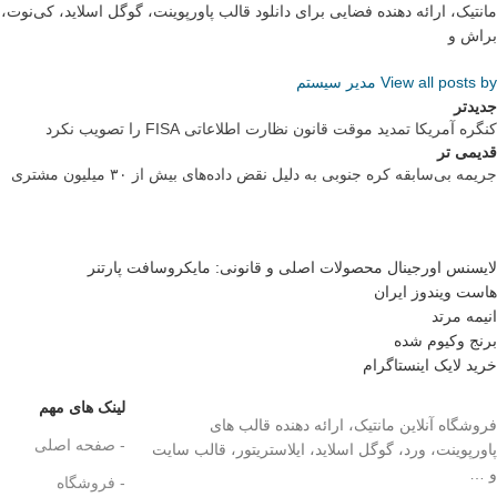
مانتیک، ارائه دهنده فضایی برای دانلود قالب پاورپوینت، گوگل اسلاید، کی‌نو
براش و
View all posts by مدیر سیستم
جدیدتر
کنگره آمریکا تمدید موقت قانون نظارت اطلاعاتی FISA را تصویب نکرد
قدیمی تر
جریمه بی‌سابقه کره جنوبی به دلیل نقض داده‌های بیش از ۳۰ میلیون مشتری
لایسنس اورجینال محصولات اصلی و قانونی: مایکروسافت پارتنر
هاست ویندوز ایران
انیمه مرتد
برنج وکیوم شده
خرید لایک اینستاگرام
لینک های مهم
فروشگاه آنلاین مانتیک، ارائه دهنده قالب های
- صفحه اصلی
پاورپوینت، ورد، گوگل اسلاید، ایلاستریتور، قالب سایت
و …
- فروشگاه