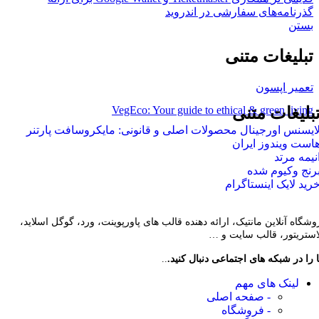
گذرنامه‌های سفارشی در اندروید
بستن
تبلیغات متنی
تعمیر اپسون
VegEco: Your guide to ethical & green living
بلیغات متنی
ایسنس اورجینال محصولات اصلی و قانونی: مایکروسافت پارتنر
است ویندوز ایران
نیمه مرتد
رنج وکیوم شده
رید لایک اینستاگرام
وشگاه آنلاین مانتیک، ارائه دهنده قالب های پاورپوینت، ورد، گوگل اسلاید،
لاستریتور، قالب سایت و …
 را در شبکه های اجتماعی دنبال کنید.
..
لینک های مهم
- صفحه اصلی
- فروشگاه