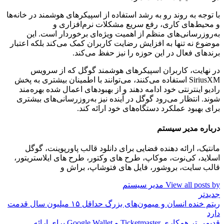
با توجه به روند رو به رشد استفاده از اسپیکرهای هوشمند در خانه‌ها
و محیط‌های کاری، رفع سریع مشکلات نرم‌افزاری و
به‌روزرسانی‌های منظم از اهمیت ویژه‌ای برخوردار است. این
موضوع نه تنها به افزایش رضایت کاربران کمک می‌کند بلکه اعتبار
برندهای فعال در این حوزه را نیز حفظ می‌کند.
در نهایت، کاربران اسپیکرهای هوشمند گوگل که از سرویس
SiriusXM استفاده می‌کنند، می‌توانند با اطمینان بیشتری به پخش
رادیو اینترنتی خود ادامه دهند و از بهبودهای اعمال شده بهره‌مند
شوند. انتظار می‌رود گوگل در آینده نیز به‌روزرسانی‌های بیشتری
برای بهبود عملکرد دستگاه‌های خود ارائه کند.
درباره مدیر سیستم
مانتیک، ارائه دهنده فضایی برای دانلود قالب پاورپوینت، گوگل
اسلاید، کی‌نوت، موکاپ، طرح های وکتور، طرح های ایلاستریتور،
قالب سایت، بروشور، فایل های فتوشاپ، براش و
View all posts by مدیر سیستم
جدیدتر
ریتم خنده انسان و میمون‌های بزرگ حداقل ۱۵ میلیون سال قدمت
دارد
قدیمی تر
همکاری Ticketmaster و Google Wallet برای ارائه