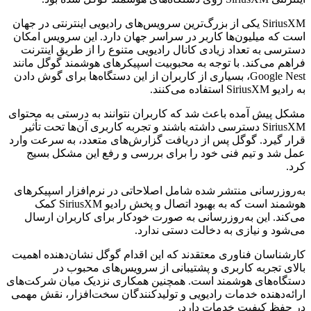
SiriusXM یکی از بزرگ‌ترین سرویس‌های رادیویی اینترنتی در جهان
است که میلیون‌ها کاربر در سراسر جهان دارد. این سرویس امکان
دسترسی به تعداد زیادی کانال رادیویی متنوع را از طریق اینترنت
فراهم می‌کند. با توجه به محبوبیت اسپیکرهای هوشمند گوگل مانند
Google Nest، بسیاری از کاربران از این دستگاه‌ها برای گوش دادن
به رادیو SiriusXM استفاده می‌کنند.
مشکل پیش آمده باعث شد که کاربران نتوانند به درستی به محتوای
SiriusXM دسترسی داشته باشند و تجربه کاربری آن‌ها تحت تأثیر
قرار گیرد. گوگل پس از دریافت گزارش‌های متعدد، به سرعت وارد
عمل شد و تیم فنی خود را برای بررسی و رفع این مشکل بسیج
کرد.
به‌روزرسانی منتشر شده شامل اصلاحاتی در نرم‌افزار اسپیکرهای
هوشمند است که به بهبود اتصال و پخش رادیو SiriusXM کمک
می‌کند. این به‌روزرسانی به صورت خودکار برای کاربران ارسال
می‌شود و نیازی به دخالت دستی ندارد.
کارشناسان فناوری معتقدند که این اقدام گوگل نشان‌دهنده اهمیت
بالای تجربه کاربری و پشتیبانی از سرویس‌های محبوب در
دستگاه‌های هوشمند است. همچنین همکاری نزدیک میان شرکت‌های
ارائه‌دهنده خدمات رادیویی و تولیدکنندگان سخت‌افزار، نقش مهمی
در حفظ کیفیت خدمات دارد.