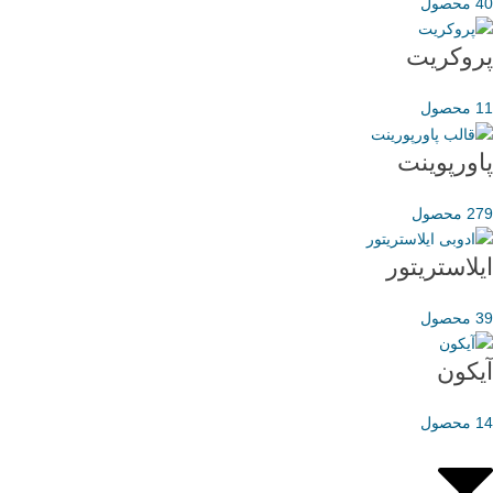
40 محصول
پروکریت
11 محصول
پاورپوینت
279 محصول
ایلاستریتور
39 محصول
آیکون
14 محصول