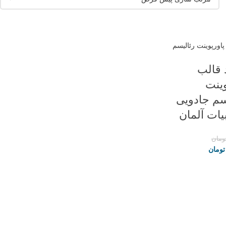
د قالب
وینت
سم جادویی
بیات آلمان
ومان
تومان