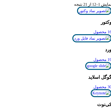
مایش 1–12 از 21 نتیجه
کتور
1 محصول
رد
1 محصول
وگل اسلاید
3 محصول
ی‌نوت