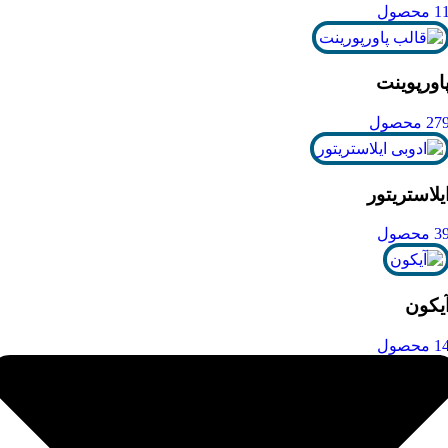
1 محصول
اورپوینت
27 محصول
یلاستریتور
3 محصول
یکون
1 محصول