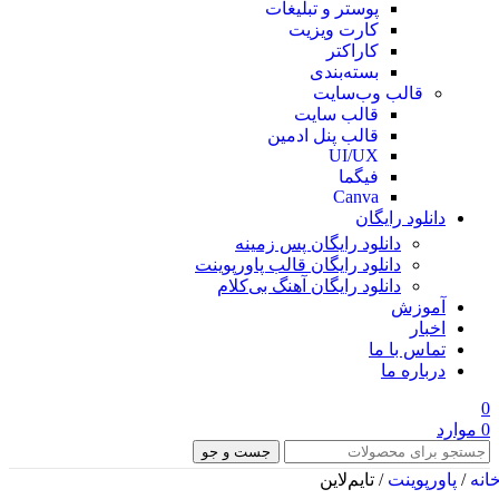
پوستر و تبلیغات
کارت ویزیت
کاراکتر
بسته‌بندی
قالب وب‌سایت
قالب‌ سایت
قالب پنل ادمین
UI/UX
فیگما
Canva
دانلود رایگان
دانلود رایگان پس زمینه
دانلود رایگان قالب‌ پاورپوینت
دانلود رایگان آهنگ بی‌کلام
آموزش
اخبار
تماس با ما
درباره ما
0
0
موارد
جست و جو
انه
/
پاورپوینت
/
تایم‌لاین