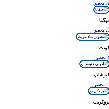
3 محصول
یگما
2 محصول
ونت
محصول
توشاپ
4 محصول
روکریت