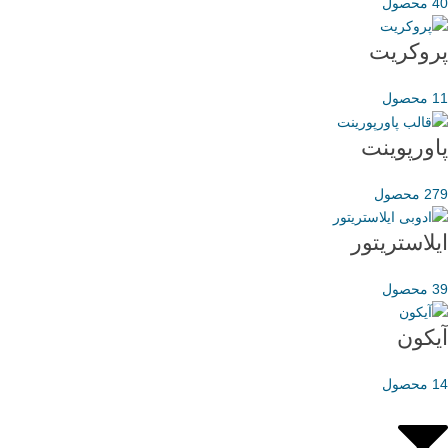
40 محصول
پروکریت
11 محصول
پاورپوینت
279 محصول
ایلاستریتور
39 محصول
آیکون
14 محصول