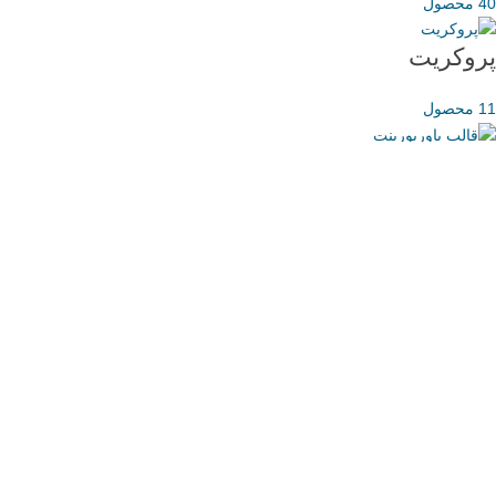
40 محصول
پروکریت
11 محصول
پاورپوینت
279 محصول
ایلاستریتور
39 محصول
آیکون
14 محصول