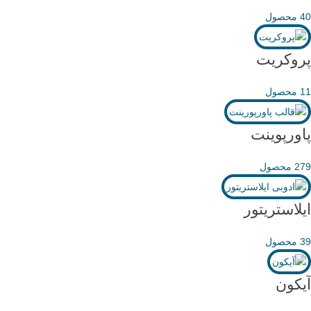
40 محصول
پروکریت
11 محصول
پاورپوینت
279 محصول
ایلاستریتور
39 محصول
آیکون