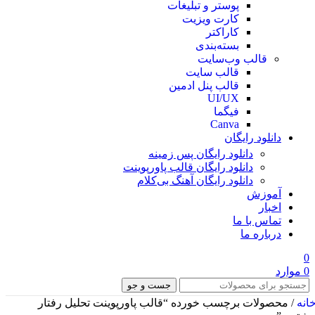
پوستر و تبلیغات
کارت ویزیت
کاراکتر
بسته‌بندی
قالب وب‌سایت
قالب‌ سایت
قالب پنل ادمین
UI/UX
فیگما
Canva
دانلود رایگان
دانلود رایگان پس زمینه
دانلود رایگان قالب‌ پاورپوینت
دانلود رایگان آهنگ بی‌کلام
آموزش
اخبار
تماس با ما
درباره ما
0
0
موارد
جست و جو
انه
/
محصولات برچسب خورده “قالب پاورپوینت تحلیل رفتار