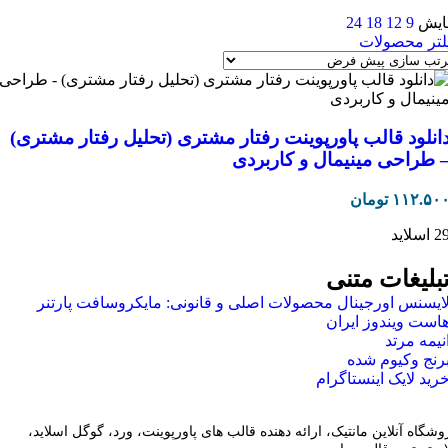
ایش
9
12
18
24
لتر محصولات
انلود قالب پاورپوینت رفتار مشتری (تحلیل رفتار مشتری)
 طراحی مینیمال و کاربردی
۱۱۲.۵۰
تومان
 اسلاید
بلیغات متنی
ایسنس اورجینال محصولات اصلی و قانونی: مایکروسافت پارتنر
است ویندوز ایران
نیمه مرتد
رنج وکیوم شده
رید لایک اینستاگرام
وشگاه آنلاین مانتیک، ارائه دهنده قالب های پاورپوینت، ورد، گوگل اسلاید،