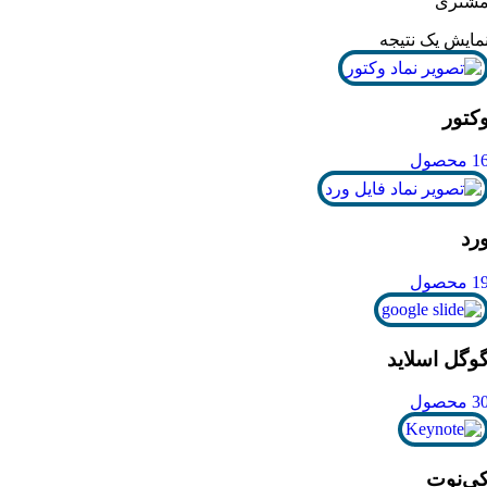
شتری”
مایش یک نتیجه
کتور
1 محصول
رد
1 محصول
وگل اسلاید
3 محصول
ی‌نوت