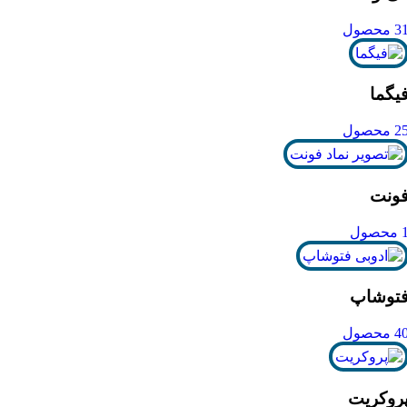
3 محصول
یگما
2 محصول
ونت
محصول
توشاپ
4 محصول
روکریت