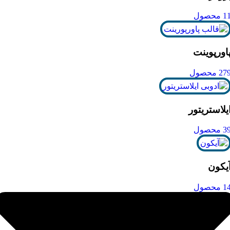
1 محصول
اورپوینت
27 محصول
یلاستریتور
3 محصول
یکون
1 محصول