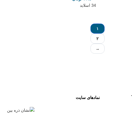
34 اسلاید
۱
۲
→
نمادهای سایت