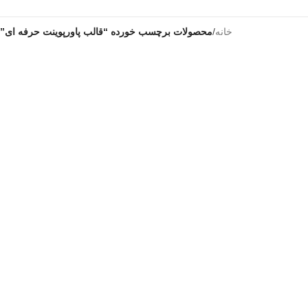
خانه
/
محصولات برچسب خورده “قالب پاورپوینت حرفه ای”