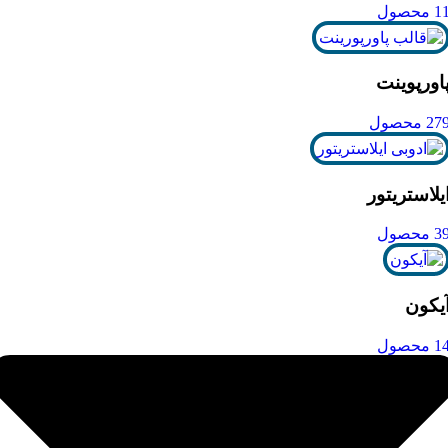
1 محصول
اورپوینت
27 محصول
یلاستریتور
3 محصول
یکون
1 محصول