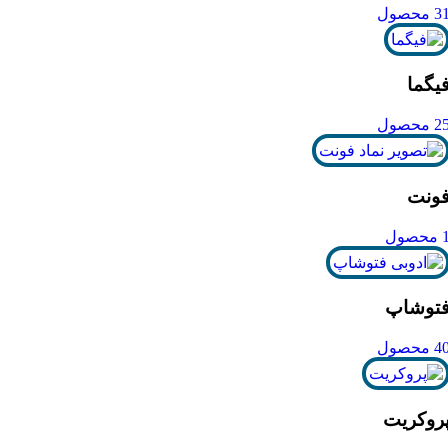
3 محصول
یگما
2 محصول
ونت
محصول
توشاپ
4 محصول
روکریت