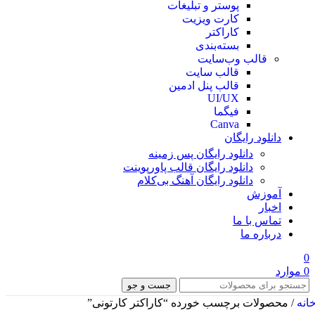
پوستر و تبلیغات
کارت ویزیت
کاراکتر
بسته‌بندی
قالب وب‌سایت
قالب‌ سایت
قالب پنل ادمین
UI/UX
فیگما
Canva
دانلود رایگان
دانلود رایگان پس زمینه
دانلود رایگان قالب‌ پاورپوینت
دانلود رایگان آهنگ بی‌کلام
آموزش
اخبار
تماس با ما
درباره ما
0
0
موارد
جست و جو
انه
/
محصولات برچسب خورده “کاراکتر کارتونی”