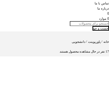
تماس با ما
درباره ما
0
0
موارد
جست و جو
/
/
خانه
پاورپوینت
دانشجویی
17
نفر در حال مشاهده محصول هستند
قالب پاورپوینت آموزش امنیت سایبری کودکان و نوجوانان – طراحی حرفه‌ای
و جذاب برای حفاظت از کودکان در فضای مجازی
(دیدگاه کاربر
8
)
قالب پاورپوینت آموزش امنیت سایبری کودکان و نوجوانان
یک ابزار بسیار ارزشمند و
کاربردی است که با هدف افزایش ایمنی در فضای آنلاین و آگاهی کودکان و نوجوانان
در فضای مجازی طراحی شده است. این قالب خام، با محتوای خلاقانه و
اینفوگرافیک‌های جدید و جذاب، موضوعات امنیت سایبری را به شیوه‌ای ساده و قابل
درک برای مخاطبان کم‌سن ارائه می‌دهد.