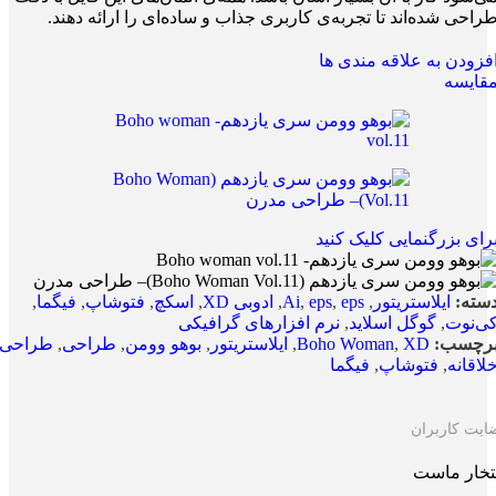
راحی شده‌اند تا تجربه‌ی کاربری جذاب و ساده‌ای را ارائه دهند.
فزودن به علاقه مندی ها
قایسه
رای بزرگنمایی کلیک کنید
سته:
ایلاستریتور
,
eps
,
eps
,
Ai
,
ادوبی XD
,
اسکچ
,
فتوشاپ
,
فیگما
,
ی‌نوت
,
گوگل اسلاید
,
نرم افزارهای گرافیکی
رچسب:
XD
,
Boho Woman
,
ایلاستریتور
,
بوهو وومن
,
طراحی
,
طراحی
لاقانه
,
فتوشاپ
,
فیگما
ایت کاربران
تخار ماست