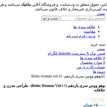
امی حقوق متعلق به وب‌سایت و فروشگاه‌ آنلاین
مانتیک
می‌باشد و هر
نه کپی‌برداری غیرمجاز و خلاف قانون می‌باشد.
بستن
جست و جو
علاقه مندی ها
مقایسه
ورود / فرم ثبت نام
سبد خرید
بستن
فیس بوک
X
پینترست
linkedin
تلگرام
0
علاقه مندی ها
0
موارد
محصول
حساب کاربری من
دسته ها
بوهو وومن سری یازدهم (Boho Woman Vol.۱۱)– طراحی مدرن و
خلاقانه
۱۵.۰۰۰
تومان