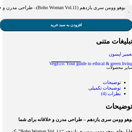
بوهو وومن سری یازدهم (Boho Woman Vol.11)– طراحی مدرن و خلاقانه عدد
-
افزودن به سبد خرید
بلیغات متنی
عمیر اپسون
VegEco: Your guide to ethical & green livin
ایر محصولات
توضیحات
توضیحات تکمیلی
نظرات (4)
وضیحات
وهو وومن سری یازدهم – طراحی مدرن و خلاقانه برای شما
فایل های بوهو وومن – سری یازدهم “Boho Woman Vol. ۱۱” یک