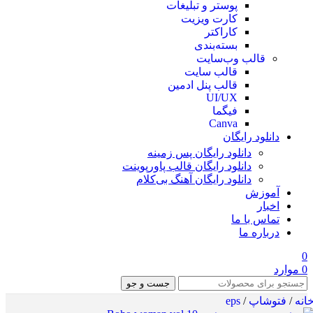
پوستر و تبلیغات
کارت ویزیت
کاراکتر
بسته‌بندی
قالب وب‌سایت
قالب‌ سایت
قالب پنل ادمین
UI/UX
فیگما
Canva
دانلود رایگان
دانلود رایگان پس زمینه
دانلود رایگان قالب‌ پاورپوینت
دانلود رایگان آهنگ بی‌کلام
آموزش
اخبار
تماس با ما
درباره ما
0
0
موارد
جست و جو
انه
/
فتوشاپ
/
eps