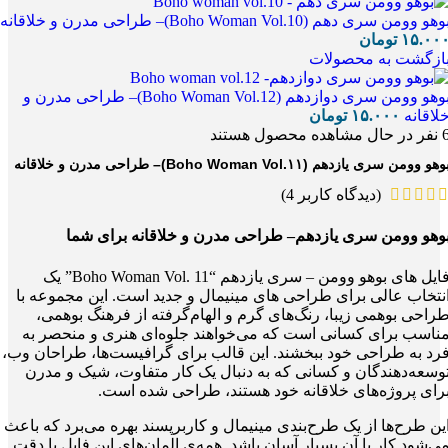
وهو وومن سری دهم (Boho Woman Vol.10)– طراحی مدرن و خلاقانه
۱۵.۰۰
تومان
ازگشت به محصولات
بوهو وومن سری دوازدهم (Boho Woman Vol.12)– طراحی مدرن و
لاقانه
۱۵.۰۰۰
تومان
نفر در حال مشاهده محصول هستند
وهو وومن سری یازدهم (Boho Woman Vol.۱۱)– طراحی مدرن و خلاقانه
(دیدگاه کاربر
4
)
وهو وومن سری یازدهم– طراحی مدرن و خلاقانه برای شما
فایل های بوهو وومن – سری یازدهم “Boho Woman Vol. 11” یک
نتخاب عالی برای طراحی های مینیمال و جدید است. این مجموعه با
راحی بوهمی زیبا، رنگ‌های گرم و الهام‌گرفته از فرهنگ بوهمی،
ناسب برای کسانی است که می‌خواهند جلوه‌ای هنری و منحصر به
رد به طراحی خود ببخشند. این قالب برای گرافیست‌ها، طراحان وب،
وسعه‌دهندگان و کسانی که به دنبال یک کار متفاوت، شیک و مدرن
رای پروژه‌های خلاقانه خود هستند، طراحی شده است.
ین طرح‌ها از یک طرح‌بندی مینیمال و کاربرپسند بهره می‌برد که باعث
ی‌شود کار با آن بسیار آسان باشد. همه‌ی المان‌های این فایل با دقت