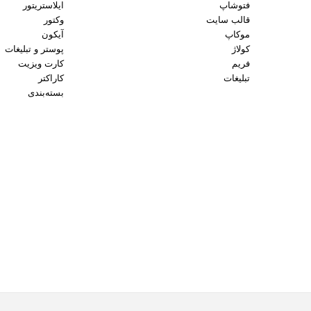
فتوشاپ
ایلاستریتور
قالب سایت
وکتور
موکاپ
آیکون
کولاژ
پوستر و تبلیغات
فریم
کارت ویزیت
تبلیغات
کاراکتر
بسته‌بندی