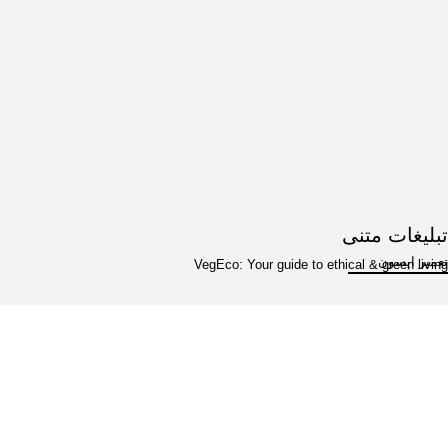
تبلیغات متنی
تعمیر اپسون
VegEco: Your guide to ethical & green living