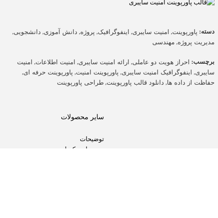
دسته:
,
,
,
,
,
,
پاورپوینت
امنیت سایبری
اینفوگرافیک
پروژه
دانش آموزی
دانشجویی
,
مدیریت پروژه
مهندسی
برچسب:
,
,
,
احراز هویت دو عاملی
ارائه امنیت سایبری
امنیت اطلاعات
امنیت
,
,
,
,
سایبری
اینفوگرافیک امنیت سایبری
پاورپوینت امنیت
پاورپوینت حرفه ای
,
,
حفاظت از داده ها
دانلود قالب پاورپوینت
طراحی پاورپوینت
سایر محصولات
توضیحات
توضیحات تکمیلی
نظرات (7)
توضیحات
آیا به دنبال یک قالب پاورپوینت حرفه‌ا
با طراحی مدرن و محتوای ساختار یافته 
به مخاطبان خود ارائه دهید.
با استفاده از این قالب، می‌توانید به راح