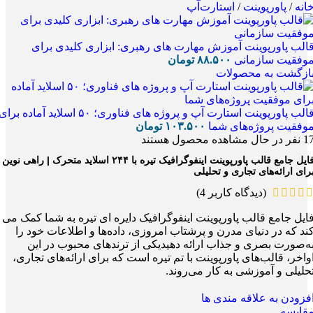
انه
/
پاورپوینت
/
استارت‌آپ
الب پاورپوینت آموزش مهارت های رهبری: ابزاری کلیدی برای
وفقیت سازمانی
۸۸.۵۰۰
تومان
ازگشت به محصولات
قالب پاورپوینت استارت آپ و پروژه های فناوری؛ ۵۰ اسلاید آماده برا
وفقیت پروژه‌های شما
۱۰۳.۵۰۰
تومان
1
نفر در حال مشاهده محصول هستند
فایل جامع قالب پاورپوینت اینفوگرافیک تیره با ۲۴۴ اسلاید متحرک | راهی نوین
رای ارائه‌های تجاری و تحلیلی
(دیدگاه کاربر
4
)
ایل جامع قالب پاورپوینت اینفوگرافیک دایره ای تیره به شما کمک می
ند که در دنیای مدرن و پرشتاب امروزی، داده‌ها و اطلاعات خود را
ه‌صورت بصری و جذاب ارائه دهیدیکی از ترندهای محبوب در این
واخر، قالب‌های پاورپوینت با تم تیره است که برای ارائه‌های تجاری،
حلیلی و آموزشی به کار می‌روند.
فزودن به علاقه مندی ها
قایسه