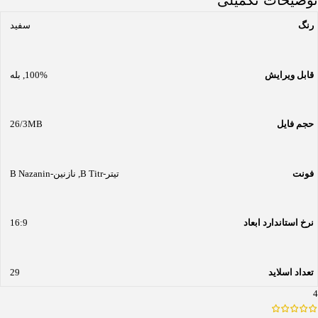
رنگ
سفید
قابل ویرایش
100%
,
بله
حجم فایل
26/3MB
فونت
تیتر-B Titr
,
نازنین-B Nazanin
نرخ استاندارد ابعاد
16:9
تعداد اسلاید
29
4