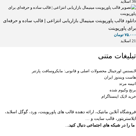
36 اسلاید
دانلود قالب پاورپوینت مینیمال بازاریابی انتزاعی | قالب ساده و حرفه‌ای
برای پاورپوینت
۷۵.۰۰۰
تومان
21 اسلاید
تبلیغات متنی
لایسنس اورجینال محصولات اصلی و قانونی: مایکروسافت پارتنر
هاست ویندوز ایران
انیمه مرتد
برنج وکیوم شده
خرید لایک اینستاگرام
فروشگاه آنلاین مانتیک، ارائه دهنده قالب های پاورپوینت، ورد، گوگل اسلاید،
ایلاستریتور، قالب سایت و …
ما را در شبکه های اجتماعی دنبال کنید.
..