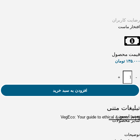
رضایت کاربران
افتخار ماست
قیمت محصول
۱۳۵.۰۰۰
تومان
+
-
افزودن به سبد خرید
تبلیغات متنی
تعمیر اپسون
VegEco: Your guide to ethical & green living
سایر محصولات
توضیحات