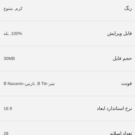
رنگ
کرم
,
متنوع
قابل ویرایش
100%
,
بله
حجم فایل
30MB
فونت
تیتر-B Titr
,
نازنین-B Nazanin
نرخ استاندارد ابعاد
16:9
تعداد اسلاید
28