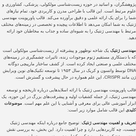
پژوهشگران، و اساتید در حوزه زیست‌شناسی مولکولی، پزشکی، کشاورزی و
علوم مرتبط است. این قالب با طراحی مدرن و کاربردی خود، تمام نیازهای
شما را برای یک ارائه علمی و دقیق برآورده می‌کند. قالب پاورپوینت مهندسی
ژنتیک به شما امکان می‌دهد تا اطلاعات پیچیده و تخصصی در زمینه‌های مختلف
مرتبط با مهندسی ژنتیک را به شیوه‌ای ساده و جذاب به مخاطبان خود ارائه
دهید.
مهندسی ژنتیک
یک شاخه نوظهور و پیشرفته از زیست‌شناسی مولکولی است
که با دستکاری مستقیم ژنوم موجودات زنده، تاثیرات چشمگیری در زمینه‌های
مختلف علمی و صنعتی ایجاد کرده است. از کشف ساختار مارپیچی دوگانه
DNA توسط واتسون و کریک در سال ۱۹۵۳ تا توسعه تکنیک‌های نوین ویرایش
ژن مانند CRISPR، این علم همواره در حال پیشرفت و گسترش است.
قالب پاورپوینت مهندسی ژنتیک با ارائه اسلایدهایی درباره تاریخچه و توسعه
مهندسی ژنتیک، از جمله کشفیات اولیه و پیشرفت‌های بزرگ در این حوزه، یک
ابزار آموزشی عالی برای معرفی و آشنایی با این علم مهم است.
موضوعات
کلیدی
این قالب شامل موارد زیر است:
تعریف و اهمیت مهندسی ژنتیک
: توضیح جامع درباره اینکه مهندسی ژنتیک
چیست، چه کاربردهایی دارد و چرا اهمیت دارد. این بخش، به بررسی نقش