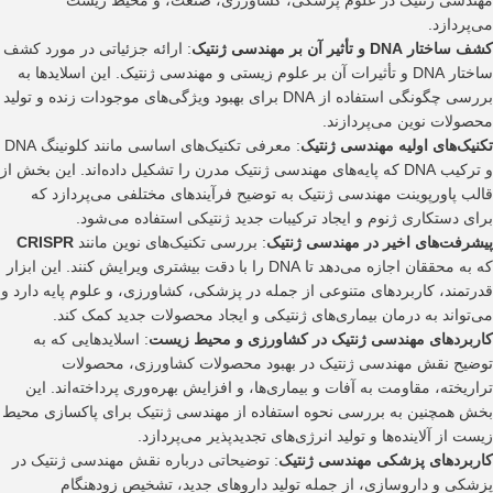
مهندسی ژنتیک در علوم پزشکی، کشاورزی، صنعت، و محیط زیست
می‌پردازد.
کشف ساختار DNA و تأثیر آن بر مهندسی ژنتیک
: ارائه جزئیاتی در مورد کشف
ساختار DNA و تأثیرات آن بر علوم زیستی و مهندسی ژنتیک. این اسلایدها به
بررسی چگونگی استفاده از DNA برای بهبود ویژگی‌های موجودات زنده و تولید
محصولات نوین می‌پردازند.
تکنیک‌های اولیه مهندسی ژنتیک
: معرفی تکنیک‌های اساسی مانند کلونینگ DNA
و ترکیب DNA که پایه‌های مهندسی ژنتیک مدرن را تشکیل داده‌اند. این بخش از
قالب پاورپوینت مهندسی ژنتیک به توضیح فرآیندهای مختلفی می‌پردازد که
برای دستکاری ژنوم و ایجاد ترکیبات جدید ژنتیکی استفاده می‌شود.
پیشرفت‌های اخیر در مهندسی ژنتیک
: بررسی تکنیک‌های نوین مانند
CRISPR
که به محققان اجازه می‌دهد تا DNA را با دقت بیشتری ویرایش کنند. این ابزار
قدرتمند، کاربردهای متنوعی از جمله در پزشکی، کشاورزی، و علوم پایه دارد و
می‌تواند به درمان بیماری‌های ژنتیکی و ایجاد محصولات جدید کمک کند.
کاربردهای مهندسی ژنتیک در کشاورزی و محیط زیست
: اسلایدهایی که به
توضیح نقش مهندسی ژنتیک در بهبود محصولات کشاورزی، محصولات
تراریخته، مقاومت به آفات و بیماری‌ها، و افزایش بهره‌وری پرداخته‌اند. این
بخش همچنین به بررسی نحوه استفاده از مهندسی ژنتیک برای پاکسازی محیط
زیست از آلاینده‌ها و تولید انرژی‌های تجدیدپذیر می‌پردازد.
کاربردهای پزشکی مهندسی ژنتیک
: توضیحاتی درباره نقش مهندسی ژنتیک در
پزشکی و داروسازی، از جمله تولید داروهای جدید، تشخیص زودهنگام