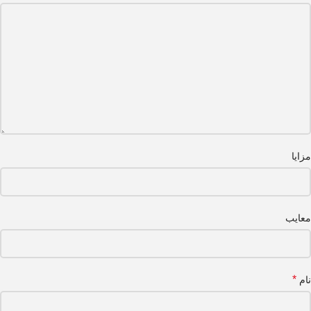
مزایا
معایب
*
نام