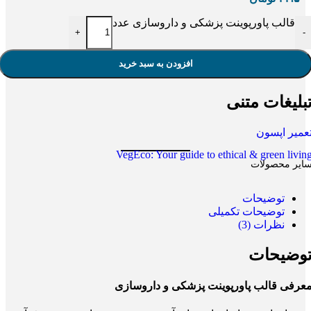
قالب پاورپوینت پزشکی و داروسازی عدد
+
-
افزودن به سبد خرید
بلیغات متنی
عمیر اپسون
VegEco: Your guide to ethical & green livin
ایر محصولات
توضیحات
توضیحات تکمیلی
نظرات (3)
وضیحات
عرفی قالب پاورپوینت پزشکی و داروسازی