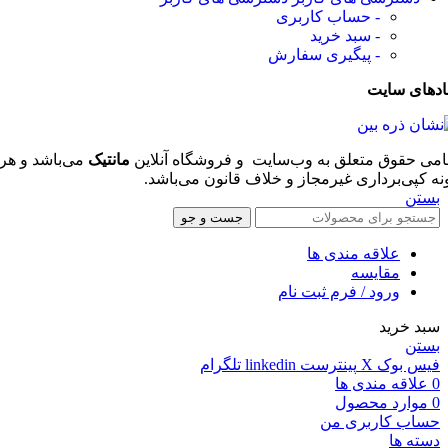
- حساب کاربری
- سبد خرید
- پیگیری سفارش
ادهای سایت
امی حقوق متعلق به وب‌سایت و فروشگاه‌ آنلاین
مانتیک
می‌باشد و هر
نه کپی‌برداری غیرمجاز و خلاف قانون می‌باشد.
بستن
جست و جو
علاقه مندی ها
مقایسه
ورود / فرم ثبت نام
سبد خرید
بستن
فیس بوک
X
پینترست
linkedin
تلگرام
0
علاقه مندی ها
0
موارد
محصول
حساب کاربری من
دسته ها