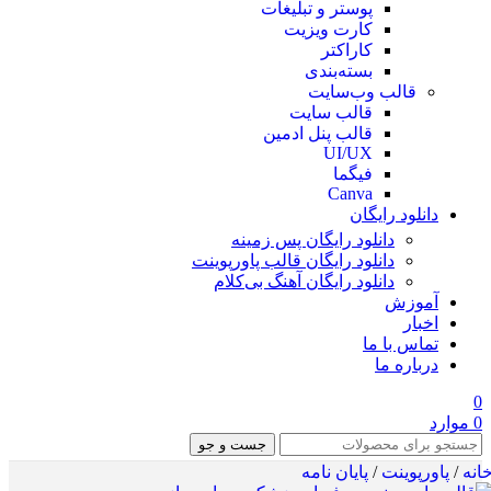
پوستر و تبلیغات
کارت ویزیت
کاراکتر
بسته‌بندی
قالب وب‌سایت
قالب‌ سایت
قالب پنل ادمین
UI/UX
فیگما
Canva
دانلود رایگان
دانلود رایگان پس زمینه
دانلود رایگان قالب‌ پاورپوینت
دانلود رایگان آهنگ بی‌کلام
آموزش
اخبار
تماس با ما
درباره ما
0
0
موارد
جست و جو
انه
/
پاورپوینت
/
پایان نامه