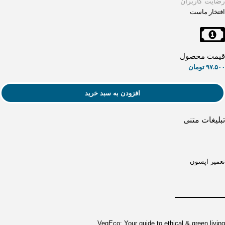
رضایت کاربران
افتخار ماست
قیمت محصول
۹۷.۵۰۰
تومان
افزودن به سبد خرید
تبلیغات متنی
تعمیر اپسون
VegEco: Your guide to ethical & green living