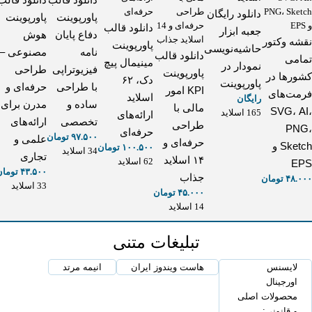
دانلود رایگان
پاورپوینت
پاورپوینت
دانلود قالب
جعبه ابزار
دفاع پایان
هوش
نقشه وکتور
پاورپوینت
حاشیه‌نویسی
نامه
مصنوعی –
دانلود قالب
تمامی
مینیمال پیچ
نمودار در
فیزیوتراپی
طراحی
پاورپوینت
کشورها در
دک، ۶۲
پاورپوینت
با طراحی
حرفه‌ای و
KPI امور
فرمت‌های
اسلاید
رایگان
ساده و
مدرن برای
مالی با
SVG، AI،
165 اسلاید
ارائه‌های
تخصصی
ارائه‌های
طراحی
PNG،
حرفه‌ای
۹۷.۵۰۰
تومان
علمی و
حرفه‌ای و
Sketch و
۱۰۰.۵۰۰
تومان
34 اسلاید
تجاری
۱۴ اسلاید
62 اسلاید
EPS
۴۳.۵۰۰
تومان
جذاب
۴۸.۰۰۰
تومان
33 اسلاید
۴۵.۰۰۰
تومان
14 اسلاید
تبلیغات متنی
لایسنس
هاست ویندوز ایران
انیمه مرتد
اورجینال
محصولات اصلی
و قانونی: