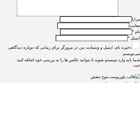
مزایا
معایب
نام
*
ایمیل
*
ذخیره نام، ایمیل و وبسایت من در مرورگر برای زمانی که دوباره دیدگاهی
می‌نویسم.
شما باید وارد سیستم شوید تا بتوانید عکس ها را به بررسی خود اضافه کنید.
قالب پاورپوینت دانشجویی موج بنفش
۴۳.۵۰۰
تومان
قالب پاورپوینت فرآیند گام به گام | ۲۰ اسلاید حرفه‌ای با فلش‌های
طراحی‌شده برای ارائه‌های آموزشی و کسب‌وکار
۷۳.۵۰۰
تومان
20 اسلاید
قالب پاورپوینت پروژه هوش مصنوعی بنفش – طراحی حرفه‌ای برای ارائه