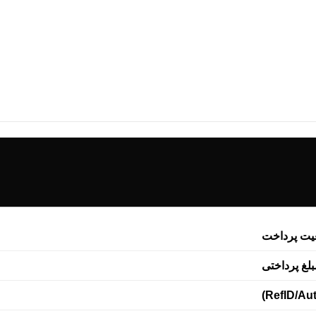
لب خام پروپوزال
قالب سایت
لب خام پایان نامه
موکاپ
لب خام رزومه
کولاژ
ش‌نویس نامه
فریم
وشور
تبلیغات
ت پرداخت
بلغ پرداختی