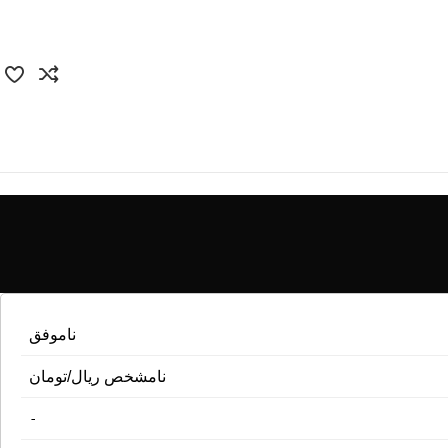
وکتور
قالب‌ سایت
آیکون
قالب پنل ادمین
پوستر و تبلیغات
UI/UX
کارت ویزیت
فیگما
کاراکتر
Canva
بسته‌بندی
ناموفق
نامشخص ریال/تومان
-