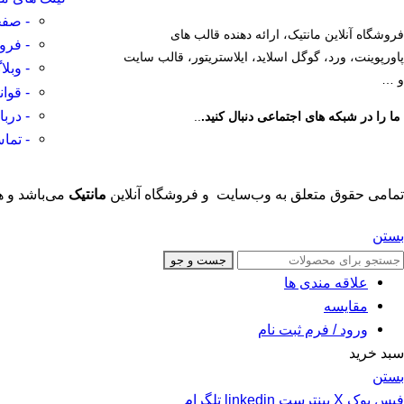
- صفح
فروشگاه آنلاین مانتیک، ارائه دهنده قالب های
- فرو
پاورپوینت، ورد، گوگل اسلاید، ایلاستریتور، قالب سایت
- وبلا
و …
- قوا
- دربا
ما را در شبکه های اجتماعی دنبال کنید.
..
- تماس
تمامی حقوق متعلق به وب‌سایت و فروشگاه‌ آنلاین
مانتیک
می‌باشد و ه
بستن
جست و جو
علاقه مندی ها
مقایسه
ورود / فرم ثبت نام
سبد خرید
بستن
فیس بوک
X
پینترست
linkedin
تلگرام