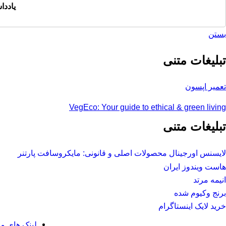
یادد
بستن
تبلیغات متنی
تعمیر اپسون
VegEco: Your guide to ethical & green living
تبلیغات متنی
لایسنس اورجینال محصولات اصلی و قانونی: مایکروسافت پارتنر
هاست ویندوز ایران
انیمه مرتد
برنج وکیوم شده
خرید لایک اینستاگرام
لینک های م