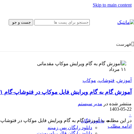
پیش‌نویس نامه
Skip to main content
بروشور
فتوشاپ
قالب سایت
جست و جو
موکاپ
کولاژ
فریم
تبلیغات
فهرست
ایلاستریتور
وکتور
آیکون
پوستر و تبلیغات
۱۱
مرداد
کارت ویزیت
کاراکتر
آموزش
,
فتوشاپ
,
موکاپ
بسته‌بندی
قالب وب‌سایت
آموزش گام به گام ویرایش فایل موکاپ در فتوشاپ-گام ۱
قالب‌ سایت
قالب پنل ادمین
منتشر شده در
مدیر سیستم
UI/UX
1403-05-22
فیگما
۰
Canva
در این مطلب به آموزش گام به گام ویرایش فایل موکاپ در فتوشاپ 
دانلود رایگان
ادامه مطلب
دانلود رایگان پس زمینه
دانلود رایگان قالب‌ پاورپوینت