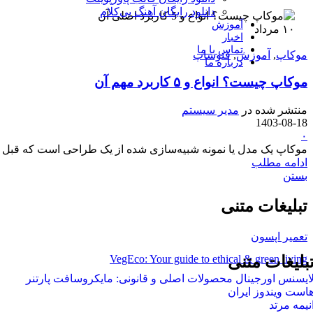
دانلود رایگان آهنگ بی‌کلام
آموزش
۱۰
مرداد
اخبار
تماس با ما
موکاپ
,
آموزش
,
فتوشاپ
درباره ما
موکاپ چیست؟ انواع و ۵ کاربرد مهم آن
منتشر شده در
مدیر سیستم
1403-08-18
۰
موکاپ یک مدل یا نمونه شبیه‌سازی شده از یک طراحی است که قبل از 
ادامه مطلب
بستن
تبلیغات متنی
تعمیر اپسون
VegEco: Your guide to ethical & green living
بلیغات متنی
ایسنس اورجینال محصولات اصلی و قانونی: مایکروسافت پارتنر
است ویندوز ایران
نیمه مرتد