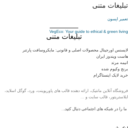
تبلیغات متنی
تعمیر اپسون
VegEco: Your guide to ethical & green living
تبلیغات متنی
لایسنس اورجینال محصولات اصلی و قانونی: مایکروسافت پارتنر
هاست ویندوز ایران
انیمه مرتد
برنج وکیوم شده
خرید لایک اینستاگرام
فروشگاه آنلاین مانتیک، ارائه دهنده قالب های پاورپوینت، ورد، گوگل اسلاید،
ایلاستریتور، قالب سایت و …
ما را در شبکه های اجتماعی دنبال کنید.
..