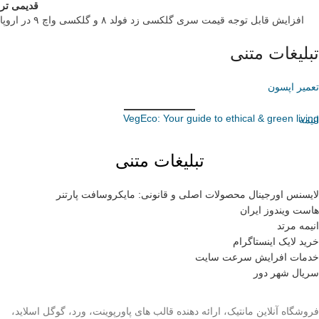
قدیمی تر
افزایش قابل توجه قیمت سری گلکسی زد فولد ۸ و گلکسی واچ ۹ در اروپا
تبلیغات متنی
تعمیر اپسون
VegEco: Your guide to ethical & green living
انیمه
تبلیغات متنی
لایسنس اورجینال محصولات اصلی و قانونی: مایکروسافت پارتنر
هاست ویندوز ایران
انیمه مرتد
خرید لایک اینستاگرام
خدمات افرایش سرعت سایت
سریال شهر دور
فروشگاه آنلاین مانتیک، ارائه دهنده قالب های پاورپوینت، ورد، گوگل اسلاید،