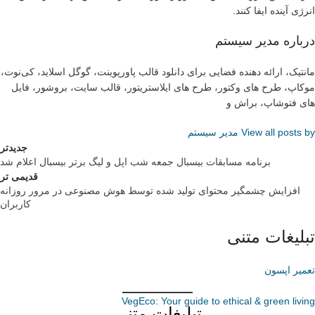
انرژی آینده ایفا کنند.
درباره مدیر سیستم
مانتیک، ارائه دهنده فضایی برای دانلود قالب پاورپوینت، گوگل اسلاید، کی‌نوت،
موکاپ، طرح های وکتور، طرح های ایلاستریتور، قالب سایت، بروشور، فایل
های فتوشاپ، براش و
View all posts by مدیر سیستم
جدیدتر
برنامه مسابقات بیسبال جمعه شب اپل و لیگ برتر بیسبال اعلام شد
قدیمی تر
افزایش چشمگیر محتوای تولید شده توسط هوش مصنوعی در مرور روزانه
کاربران
تبلیغات متنی
تعمیر اپسون
VegEco: Your guide to ethical & green living
تبلیغات متنی