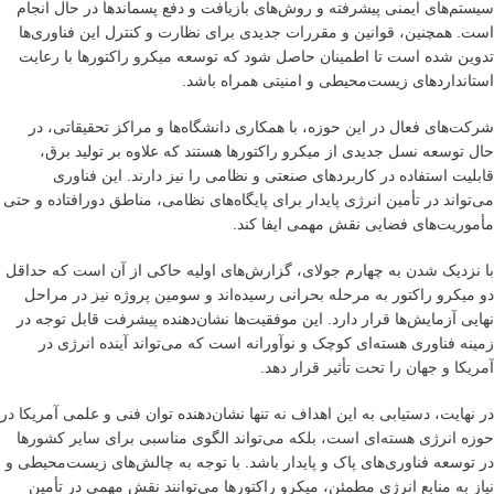
سیستم‌های ایمنی پیشرفته و روش‌های بازیافت و دفع پسماندها در حال انجام
است. همچنین، قوانین و مقررات جدیدی برای نظارت و کنترل این فناوری‌ها
تدوین شده است تا اطمینان حاصل شود که توسعه میکرو راکتورها با رعایت
استانداردهای زیست‌محیطی و امنیتی همراه باشد.
شرکت‌های فعال در این حوزه، با همکاری دانشگاه‌ها و مراکز تحقیقاتی، در
حال توسعه نسل جدیدی از میکرو راکتورها هستند که علاوه بر تولید برق،
قابلیت استفاده در کاربردهای صنعتی و نظامی را نیز دارند. این فناوری
می‌تواند در تأمین انرژی پایدار برای پایگاه‌های نظامی، مناطق دورافتاده و حتی
مأموریت‌های فضایی نقش مهمی ایفا کند.
با نزدیک شدن به چهارم جولای، گزارش‌های اولیه حاکی از آن است که حداقل
دو میکرو راکتور به مرحله بحرانی رسیده‌اند و سومین پروژه نیز در مراحل
نهایی آزمایش‌ها قرار دارد. این موفقیت‌ها نشان‌دهنده پیشرفت قابل توجه در
زمینه فناوری هسته‌ای کوچک و نوآورانه است که می‌تواند آینده انرژی در
آمریکا و جهان را تحت تأثیر قرار دهد.
در نهایت، دستیابی به این اهداف نه تنها نشان‌دهنده توان فنی و علمی آمریکا در
حوزه انرژی هسته‌ای است، بلکه می‌تواند الگوی مناسبی برای سایر کشورها
در توسعه فناوری‌های پاک و پایدار باشد. با توجه به چالش‌های زیست‌محیطی و
نیاز به منابع انرژی مطمئن، میکرو راکتورها می‌توانند نقش مهمی در تأمین