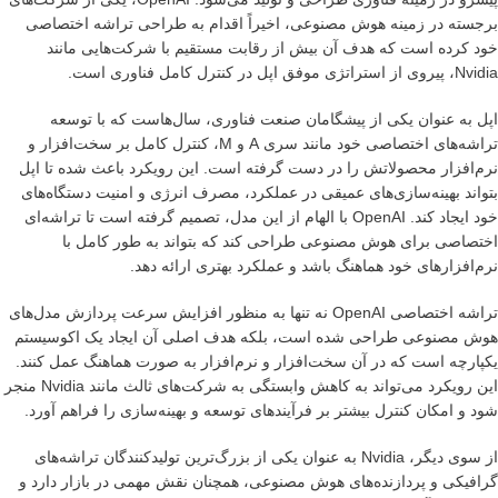
برجسته در زمینه هوش مصنوعی، اخیراً اقدام به طراحی تراشه اختصاصی
خود کرده است که هدف آن بیش از رقابت مستقیم با شرکت‌هایی مانند
Nvidia، پیروی از استراتژی موفق اپل در کنترل کامل فناوری است.
اپل به عنوان یکی از پیشگامان صنعت فناوری، سال‌هاست که با توسعه
تراشه‌های اختصاصی خود مانند سری A و M، کنترل کامل بر سخت‌افزار و
نرم‌افزار محصولاتش را در دست گرفته است. این رویکرد باعث شده تا اپل
بتواند بهینه‌سازی‌های عمیقی در عملکرد، مصرف انرژی و امنیت دستگاه‌های
خود ایجاد کند. OpenAI با الهام از این مدل، تصمیم گرفته است تا تراشه‌ای
اختصاصی برای هوش مصنوعی طراحی کند که بتواند به طور کامل با
نرم‌افزارهای خود هماهنگ باشد و عملکرد بهتری ارائه دهد.
تراشه اختصاصی OpenAI نه تنها به منظور افزایش سرعت پردازش مدل‌های
هوش مصنوعی طراحی شده است، بلکه هدف اصلی آن ایجاد یک اکوسیستم
یکپارچه است که در آن سخت‌افزار و نرم‌افزار به صورت هماهنگ عمل کنند.
این رویکرد می‌تواند به کاهش وابستگی به شرکت‌های ثالث مانند Nvidia منجر
شود و امکان کنترل بیشتر بر فرآیندهای توسعه و بهینه‌سازی را فراهم آورد.
از سوی دیگر، Nvidia به عنوان یکی از بزرگ‌ترین تولیدکنندگان تراشه‌های
گرافیکی و پردازنده‌های هوش مصنوعی، همچنان نقش مهمی در بازار دارد و