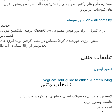
موکاپ، طرح های وکتور، طرح های ایلاستریتور، قالب سایت، بروشور، فایل
های فتوشاپ، براش و
View all posts by مدیر سیستم
جدیدتر
عرضه اپلیکیشن موبایل OpenClaw برای کنترل از راه دور هوش مصنوعی
قدیمی تر
نقش انرژی خورشیدی کوچک‌مقیاس در پیشی گرفتن تولید انرژی‌های
تجدیدپذیر از زغال‌سنگ در آمریکا
تبلیغات متنی
تعمیر اپسون
VegEco: Your guide to ethical & green living
تبلیغات متنی
لایسنس اورجینال محصولات اصلی و قانونی: مایکروسافت پارتنر
هاست ویندوز ایران
انیمه مرتد