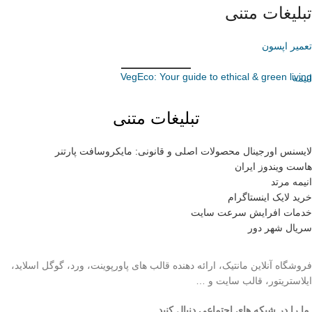
تبلیغات متنی
تعمیر اپسون
VegEco: Your guide to ethical & green living
انیمه
تبلیغات متنی
لایسنس اورجینال محصولات اصلی و قانونی: مایکروسافت پارتنر
هاست ویندوز ایران
انیمه مرتد
خرید لایک اینستاگرام
خدمات افرایش سرعت سایت
سریال شهر دور
فروشگاه آنلاین مانتیک، ارائه دهنده قالب های پاورپوینت، ورد، گوگل اسلاید،
ایلاستریتور، قالب سایت و …
ما را در شبکه های اجتماعی دنبال کنید.
..