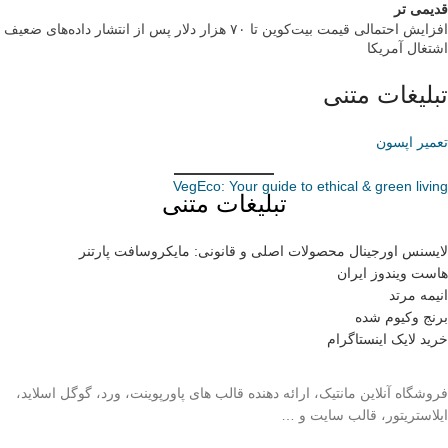
قدیمی تر
افزایش احتمالی قیمت بیت‌کوین تا ۷۰ هزار دلار پس از انتشار داده‌های ضعیف
اشتغال آمریکا
تبلیغات متنی
تعمیر اپسون
VegEco: Your guide to ethical & green living
تبلیغات متنی
لایسنس اورجینال محصولات اصلی و قانونی: مایکروسافت پارتنر
هاست ویندوز ایران
انیمه مرتد
برنج وکیوم شده
خرید لایک اینستاگرام
فروشگاه آنلاین مانتیک، ارائه دهنده قالب های پاورپوینت، ورد، گوگل اسلاید،
ایلاستریتور، قالب سایت و …