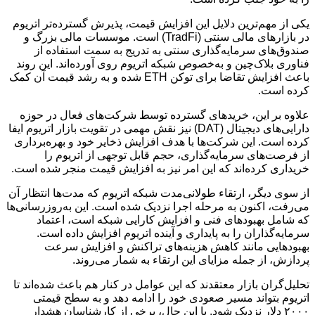
یکی از مهم‌ترین دلایل این افزایش قیمت، پذیرش گسترده‌تر اتریوم
در بازارهای مالی سنتی (TradFi) است. موسسات مالی بزرگ و
صندوق‌های سرمایه‌گذاری سنتی به تدریج به سمت استفاده از
فناوری بلاک‌چین و به‌خصوص شبکه اتریوم روی آورده‌اند. این روند
باعث افزایش تقاضا برای توکن ETH شده و به رشد قیمت آن کمک
کرده است.
علاوه بر این، خریدهای گسترده توسط شرکت‌های فعال در حوزه
دارایی‌های دیجیتال (DAT) نیز نقش مهمی در تقویت بازار اتریوم ایفا
کرده است. این شرکت‌ها با هدف افزایش ذخایر خود و بهره‌برداری
از فرصت‌های سرمایه‌گذاری، حجم قابل توجهی از اتریوم را
خریداری کرده‌اند که این امر نیز به افزایش قیمت منجر شده است.
از سوی دیگر، ارتقاء طولانی‌مدت شبکه اتریوم که مدت‌ها انتظار آن
می‌رفت، اکنون به مرحله اجرا نزدیک شده است. این به‌روزرسانی‌ها
که شامل بهبودهای فنی و افزایش کارایی شبکه است، اعتماد
سرمایه‌گذاران را به پایداری و آینده اتریوم افزایش داده است.
بهبودهایی مانند کاهش هزینه‌های تراکنش و افزایش سرعت
پردازش، از جمله مزایای این ارتقاء به شمار می‌روند.
تحلیل‌گران بازار معتقدند که این عوامل در کنار هم باعث شده‌اند تا
اتریوم بتواند مسیر صعودی خود را ادامه دهد و به سطح قیمتی
۲۰۰۰ دلار نزدیک شود. با این حال، برخی از کارشناسان هشدار