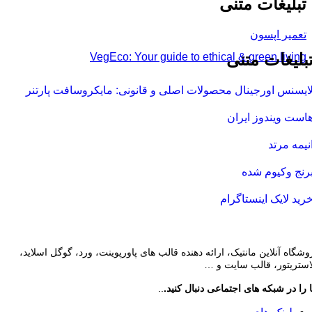
تبلیغات متنی
تعمیر اپسون
بلیغات متنی
VegEco: Your guide to ethical & green living
ایسنس اورجینال محصولات اصلی و قانونی: مایکروسافت پارتنر
است ویندوز ایران
نیمه مرتد
رنج وکیوم شده
رید لایک اینستاگرام
وشگاه آنلاین مانتیک، ارائه دهنده قالب های پاورپوینت، ورد، گوگل اسلاید،
لاستریتور، قالب سایت و …
 را در شبکه های اجتماعی دنبال کنید.
..