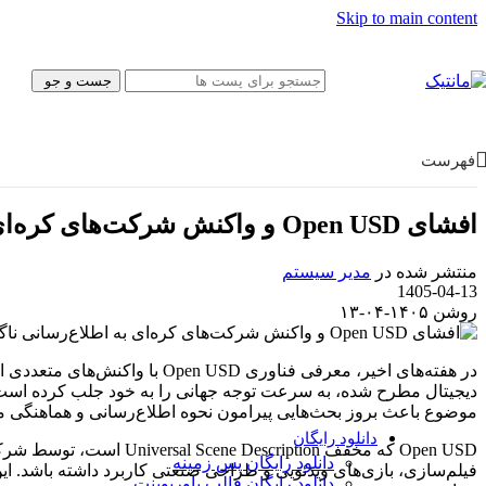
پیش‌نویس نامه
Skip to main content
بروشور
فتوشاپ
قالب سایت
جست و جو
موکاپ
کولاژ
فریم
تبلیغات
فهرست
ایلاستریتور
وکتور
آیکون
افشای Open USD و واکنش شرکت‌های کره‌ای به اطلاع‌رسانی ناگهانی
پوستر و تبلیغات
کارت ویزیت
منتشر شده در
مدیر سیستم
کاراکتر
1405-04-13
بسته‌بندی
روشن ۱۴۰۵-۰۴-۱۳
قالب وب‌سایت
قالب‌ سایت
قالب پنل ادمین
در هفته‌های اخیر، معرفی فناو
UI/UX
دیجیتال مطرح شده، به سرعت توجه جهانی را به خود جلب کرده است. ب
فیگما
موضوع باعث بروز بحث‌هایی پیرامون نحوه اطلاع‌رسانی و هماهنگی 
Canva
دانلود رایگان
Open USD که مخفف ption
دانلود رایگان پس زمینه
فیلم‌سازی، بازی‌های ویدئویی و طراحی صنعتی کاربرد داشته باشد. این
دانلود رایگان قالب‌ پاورپوینت