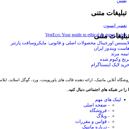
بستن
تبلیغات متنی
تعمیر اپسون
VegEco: Your guide to ethical & green living
بلیغات متنی
ایسنس اورجینال محصولات اصلی و قانونی: مایکروسافت پارتنر
است ویندوز ایران
نیمه مرتد
رنج وکیوم شده
رید لایک اینستاگرام
وشگاه آنلاین مانتیک، ارائه دهنده قالب های پاورپوینت، ورد، گوگل اسلاید، ایل
 را در شبکه های اجتماعی دنبال کنید.
..
لینک های مهم
- صفحه اصلی
- فروشگاه
- وبلاگ
- قوانین و مقررات
- درباره مانتیک