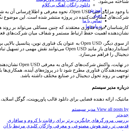
شناخته می‌شود.
دانلود رایگان آهنگ بی‌کلام
آموزش
با وجود مزایای فنی Open USD، نحوه معرفی 
اخبار
شرکت‌های مشارکت‌کننده در پروژه منتشر شده است. این موضوع نگرا
تماس با ما
درباره ما
کارشناسان حوزه فناوری معتقدند که چنین مسائلی می‌تواند بر روند هم
نشان‌دهنده اهمیت حفظ ارتباط مستمر و شفاف میان شرکت‌های فعال د
از سوی دیگر، Open USD به عنوان یک فناوری نوین، 
استانداردهای باز مانند Open USD می‌توانن
دیجیتال را فراهم می‌سازد.
در نهایت، واک
توجهی بر روند تحول دیجیتال در صنایع مختلف داشته باشد.
درباره مدیر سیستم
مانتیک، ارائه دهنده فضایی برای دانلود قالب پاورپوینت، گوگل اسلا
View all posts by مدیر سیستم
جدیدتر
بررسی مرورگرهای جایگزین برتر برای رقابت با کروم و سافاری
قدیمی تر
رشد هوش مصنوعی و معرفی واژگان کلیدی مرتبط با آن