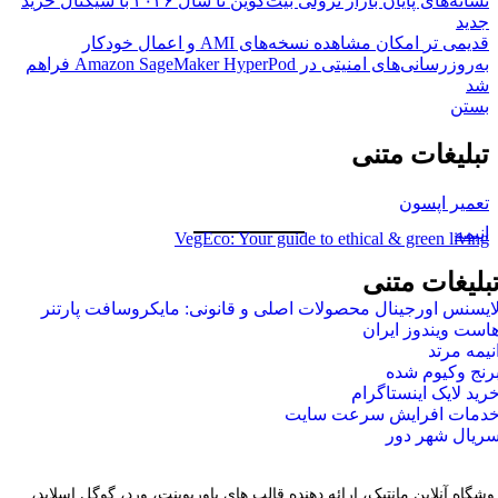
نشانه‌های پایان بازار نزولی بیت‌کوین تا سال ۲۰۲۶ با سیگنال خرید
جدید
قدیمی تر
امکان مشاهده نسخه‌های AMI و اعمال خودکار
به‌روزرسانی‌های امنیتی در Amazon SageMaker HyperPod فراهم
شد
بستن
تبلیغات متنی
تعمیر اپسون
انیمه
VegEco: Your guide to ethical & green living
بلیغات متنی
ایسنس اورجینال محصولات اصلی و قانونی: مایکروسافت پارتنر
است ویندوز ایران
نیمه مرتد
رنج وکیوم شده
رید لایک اینستاگرام
دمات افرایش سرعت سایت
ریال شهر دور
وشگاه آنلاین مانتیک، ارائه دهنده قالب های پاورپوینت، ورد، گوگل اسلاید،