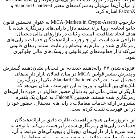
از میان آن‌ها می‌توان به شرکت‌های معتبر Standard Chartered و
FalconX اشاره کرد.
چارچوب MiCA (Markets in Crypto-Assets) به عنوان نخستین قانون
جامع اتحادیه اروپا برای تنظیم بازار دارایی‌های رمزنگاری شده، با
هدف ایجاد شفافیت، امنیت و ثبات در بازارهای مالی دیجیتال
طراحی شده است. این چارچوب، ارائه‌دهندگان خدمات دارایی‌های
رمزنگاری شده را ملزم به ثبت‌نام و رعایت استانداردهای قانونی
می‌کند تا از فعالیت‌های غیرقانونی و ریسک‌های مالی جلوگیری
شود.
افزوده شدن ۳۷ ارائه‌دهنده جدید به این ثبت‌نام نشان‌دهنده گسترش
و پذیرش بیشتر قوانین MiCA در میان فعالان بازار دارایی‌های
دیجیتال است. شرکت Standard Chartered، یکی از بزرگ‌ترین
بانک‌های بین‌المللی، با ورود به این فهرست، نشان می‌دهد که
بازیگران سنتی مالی نیز به دنبال حضور فعال‌تر در حوزه دارایی‌های
رمزنگاری شده هستند. همچنین FalconX، به عنوان یک پلتفرم
پیشرو در ارائه خدمات معاملات دارایی‌های دیجیتال، حضور خود را
در این فهرست تثبیت کرده است.
این به‌روزرسانی همچنین اهمیت نظارت دقیق بر ارائه‌دهندگان
خدمات دارایی‌های رمزنگاری شده را برجسته می‌کند. با توجه به
رشد سریع بازار دارایی‌های دیجیتال و پیچیدگی‌های مرتبط با آن،
وجود یک چارچوب قانونی منسجم و به‌روز، برای حفاظت از