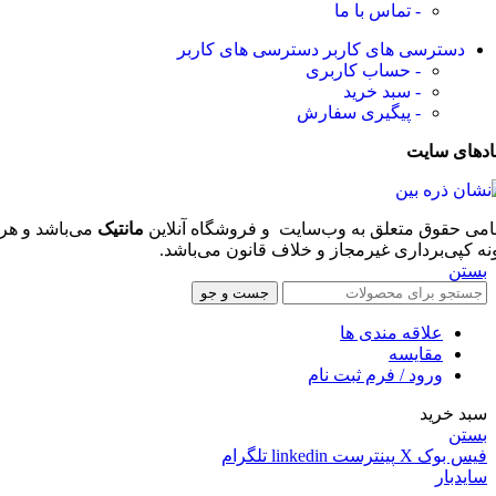
- تماس با ما
دسترسی های کاربر
دسترسی های کاربر
- حساب کاربری
- سبد خرید
- پیگیری سفارش
ادهای سایت
امی حقوق متعلق به وب‌سایت و فروشگاه‌ آنلاین
مانتیک
می‌باشد و هر
نه کپی‌برداری غیرمجاز و خلاف قانون می‌باشد.
بستن
جست و جو
علاقه مندی ها
مقایسه
ورود / فرم ثبت نام
سبد خرید
بستن
فیس بوک
X
پینترست
linkedin
تلگرام
سایدبار