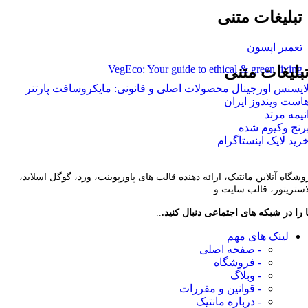
تبلیغات متنی
تعمیر اپسون
VegEco: Your guide to ethical & green living
بلیغات متنی
ایسنس اورجینال محصولات اصلی و قانونی: مایکروسافت پارتنر
است ویندوز ایران
نیمه مرتد
رنج وکیوم شده
رید لایک اینستاگرام
وشگاه آنلاین مانتیک، ارائه دهنده قالب های پاورپوینت، ورد، گوگل اسلاید،
لاستریتور، قالب سایت و …
 را در شبکه های اجتماعی دنبال کنید.
..
لینک های مهم
- صفحه اصلی
- فروشگاه
- وبلاگ
- قوانین و مقررات
- درباره مانتیک