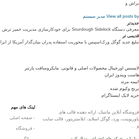
براش و
View all posts by مدیر سیستم
جدیدتر
معرفی دستگاه Sourdough Sidekick برای خودکارسازی مدیریت خمیر ترش
قدیمی تر
تبلیغ جدید گوگل ورک‌اسپیس با محوریت استفاده پدران بنیان‌گذار آمریکا از ابز
لایسنس اورجینال محصولات اصلی و قانونی: مایکروسافت پارتنر
هاست ویندوز ایران
انیمه مرتد
برنج وکیوم شده
خرید لایک اینستاگرام
لینک های مهم
فروشگاه آنلاین مانتیک، ارائه دهنده قالب های
- صفحه اصلی
پاورپوینت، ورد، گوگل اسلاید، ایلاستریتور، قالب سایت
و …
- فروشگاه
ما را در شبکه های اجتماعی دنبال کنید.
..
- وبلاگ