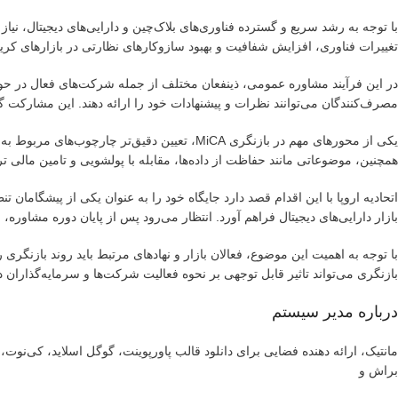
تغییرات فناوری، افزایش شفافیت و بهبود سازوکارهای نظارتی در بازارهای کریپت
در این فرآیند مشاوره عمومی، ذینفعان مختلف از جمله شرکت‌های فعال در حوزه 
مصرف‌کنندگان می‌توانند نظرات و پیشنهادات خود را ارائه دهند. این مشارکت
یکی از محورهای مهم در بازنگری MiCA، تعیین دقیق
همچنین، موضوعاتی مانند حفاظت از داده‌ها، مقابله با پولشویی و تامین مالی تر
اتحادیه اروپا با این اقدام قصد دارد جایگاه خود را به عنوان یکی از پیشگاما
بازار دارایی‌های دیجیتال فراهم آورد. انتظار می‌رود پس از پایان دوره مشاوره، نسخه نهایی MiCA ۲.۰ با اصلاحات لازم منتشر و ب
با توجه به اهمیت این موضوع، فعالان بازار و نهادهای مرتبط باید روند بازنگری ر
بازنگری می‌تواند تاثیر قابل توجهی بر نحوه فعالیت شرکت‌ها و سرمایه‌گذاران در
درباره مدیر سیستم
مانتیک، ارائه دهنده فضایی برای دانلود قالب پاورپوینت، گوگل اسلاید، کی‌نو
براش و