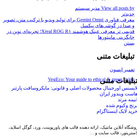
View all posts by مدیر سیستم
جدیدتر
معرفی فناوری Gemini Omni برای تولید ویدیو با ترکیب متن، تصویر
و صدا در گوشی‌های پیکسل
قدیمی تر
معرفی عینک هوشمند Xreal ROG R۱؛ تجربه‌ای نوین در
جایگزینی مانیتورها
بستن
تبلیغات متنی
تعمیر اپسون
VegEco: Your guide to ethical & green living
بلیغات متنی
ایسنس اورجینال محصولات اصلی و قانونی: مایکروسافت پارتنر
است ویندوز ایران
نیمه مرتد
رنج وکیوم شده
رید لایک اینستاگرام
وشگاه آنلاین مانتیک، ارائه دهنده قالب های پاورپوینت، ورد، گوگل اسلاید،
لاستریتور، قالب سایت و …