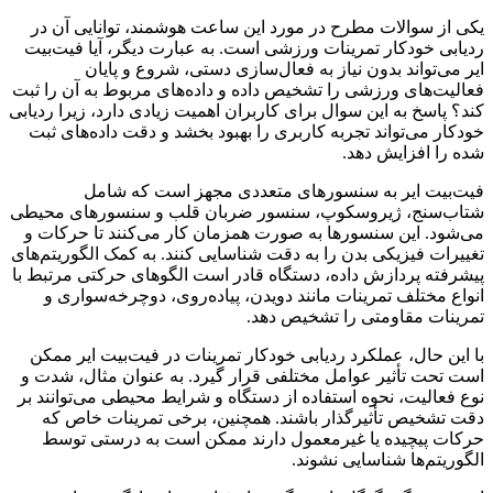
یکی از سوالات مطرح در مورد این ساعت هوشمند، توانایی آن در
ردیابی خودکار تمرینات ورزشی است. به عبارت دیگر، آیا فیت‌بیت
ایر می‌تواند بدون نیاز به فعال‌سازی دستی، شروع و پایان
فعالیت‌های ورزشی را تشخیص داده و داده‌های مربوط به آن را ثبت
کند؟ پاسخ به این سوال برای کاربران اهمیت زیادی دارد، زیرا ردیابی
خودکار می‌تواند تجربه کاربری را بهبود بخشد و دقت داده‌های ثبت
شده را افزایش دهد.
فیت‌بیت ایر به سنسورهای متعددی مجهز است که شامل
شتاب‌سنج، ژیروسکوپ، سنسور ضربان قلب و سنسورهای محیطی
می‌شود. این سنسورها به صورت همزمان کار می‌کنند تا حرکات و
تغییرات فیزیکی بدن را به دقت شناسایی کنند. به کمک الگوریتم‌های
پیشرفته پردازش داده، دستگاه قادر است الگوهای حرکتی مرتبط با
انواع مختلف تمرینات مانند دویدن، پیاده‌روی، دوچرخه‌سواری و
تمرینات مقاومتی را تشخیص دهد.
با این حال، عملکرد ردیابی خودکار تمرینات در فیت‌بیت ایر ممکن
است تحت تأثیر عوامل مختلفی قرار گیرد. به عنوان مثال، شدت و
نوع فعالیت، نحوه استفاده از دستگاه و شرایط محیطی می‌توانند بر
دقت تشخیص تأثیرگذار باشند. همچنین، برخی تمرینات خاص که
حرکات پیچیده یا غیرمعمول دارند ممکن است به درستی توسط
الگوریتم‌ها شناسایی نشوند.