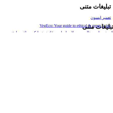
تبلیغات متنی
تعمیر اپسون
VegEco: Your guide to ethical & green living
بلیغات متنی
ایسنس اورجینال محصولات اصلی و قانونی: مایکروسافت پارتنر
است ویندوز ایران
نیمه مرتد
رنج وکیوم شده
رید لایک اینستاگرام
وشگاه آنلاین مانتیک، ارائه دهنده قالب های پاورپوینت، ورد، گوگل اسلاید، ایل
 را در شبکه های اجتماعی دنبال کنید.
..
لینک های مهم
- صفحه اصلی
- فروشگاه
- وبلاگ
- قوانین و مقررات
- درباره مانتیک
- تماس با ما