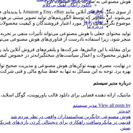
هوش مصنوعی به صورت پایدار استفاده کرد.
دانلود رایگان آهنگ بی‌کلام
آموزش
از سوی دیگر، باز
اخبار
می‌شوند. این تصاویر که توسط الگوریتم‌های تولید تصویر مبتنی بر هو
تماس با ما
موضوع نگرانی‌هایی را در مورد اعتبار فروشندگان و کیفیت محصولات ار
درباره ما
تولید محتوای جعلی با هوش مصنوعی می‌تواند تأثیرات منفی بر تجربه 
منجر شود، زیرا استفاده نادرست از فناوری‌های هوش مصنوعی می‌توا
برای مقابله با این چالش‌ها، شرکت‌ها و پلتفرم‌های فروش آنلاین بای
دقیق‌تر محصولات و اعمال سیاست‌های سختگیرانه‌تر در خصوص کیفیت و
در نهایت، مصرف بهینه توکن‌های هوش مصنوعی و مدیریت صحیح تولید م
بهره برد. توجه به این مسائل نه تنها به حفظ منابع مالی و فنی شرکت
درباره مدیر سیستم
مانتیک، ارائه دهنده فضایی برای دانلود قالب پاورپوینت، گوگل اسلا
View all posts by مدیر سیستم
جدیدتر
هوش مصنوعی جایگزین سیاستمداران واقعی در نظر مردم شد
قدیمی تر
مایکروسافت راهکاری برای دیجیتالی کردن بازی‌های فیزیکی
بستن