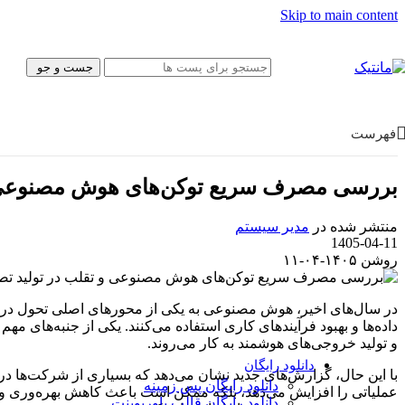
پیش‌نویس نامه
Skip to main content
بروشور
فتوشاپ
قالب سایت
جست و جو
موکاپ
کولاژ
فریم
تبلیغات
فهرست
ایلاستریتور
وکتور
آیکون
بررسی مصرف سریع توکن‌های هوش مصنوعی و ت
پوستر و تبلیغات
کارت ویزیت
منتشر شده در
مدیر سیستم
کاراکتر
1405-04-11
بسته‌بندی
روشن ۱۴۰۵-۰۴-۱۱
قالب وب‌سایت
قالب‌ سایت
قالب پنل ادمین
در سال‌های اخیر، هوش مصنوعی به یکی از محورهای اصلی تحول در ص
UI/UX
داده‌ها و بهبود فرآیندهای کاری استفاده می‌کنند. یکی از جنبه‌های
فیگما
و تولید خروجی‌های هوشمند به کار می‌روند.
Canva
دانلود رایگان
با این حال، گزارش‌های جدید نشان می‌دهد که بسیاری از شرکت‌ها در 
دانلود رایگان پس زمینه
عملیاتی را افزایش می‌دهد، بلکه ممکن است باعث کاهش بهره‌وری و ک
دانلود رایگان قالب‌ پاورپوینت