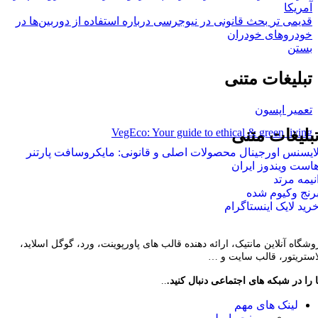
آمریکا
قدیمی تر
بحث قانونی در نیوجرسی درباره استفاده از دوربین‌ها در
خودروهای خودران
بستن
تبلیغات متنی
تعمیر اپسون
VegEco: Your guide to ethical & green living
بلیغات متنی
ایسنس اورجینال محصولات اصلی و قانونی: مایکروسافت پارتنر
است ویندوز ایران
نیمه مرتد
رنج وکیوم شده
رید لایک اینستاگرام
وشگاه آنلاین مانتیک، ارائه دهنده قالب های پاورپوینت، ورد، گوگل اسلاید،
لاستریتور، قالب سایت و …
 را در شبکه های اجتماعی دنبال کنید.
..
لینک های مهم