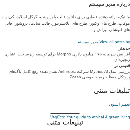
درباره مدیر سیستم
مانتیک، ارائه دهنده فضایی برای دانلود قالب پاورپوینت، گوگل اسلاید، کی‌نوت،
موکاپ، طرح های وکتور، طرح های ایلاستریتور، قالب سایت، بروشور، فایل
های فتوشاپ، براش و
View all posts by مدیر سیستم
جدیدتر
افزایش سرمایه ۱۷۵ میلیون دلاری Morpho برای توسعه زیرساخت اعتباری
زنجیره‌ای
قدیمی تر
بررسی مدل Mythos AI شرکت Anthropic نشان‌دهنده رفع کامل باگ‌های
پروتکل حفظ حریم خصوصی Zcash
تبلیغات متنی
تعمیر اپسون
VegEco: Your guide to ethical & green living
تبلیغات متنی