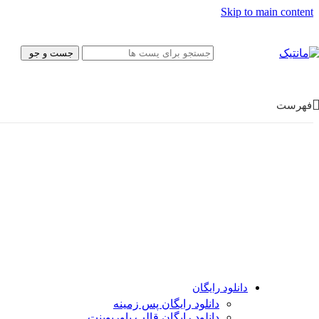
پیش‌نویس نامه
Skip to main content
بروشور
فتوشاپ
قالب سایت
جست و جو
موکاپ
کولاژ
فریم
تبلیغات
فهرست
ایلاستریتور
وکتور
آیکون
پوستر و تبلیغات
کارت ویزیت
کاراکتر
بسته‌بندی
قالب وب‌سایت
قالب‌ سایت
قالب پنل ادمین
UI/UX
فیگما
Canva
دانلود رایگان
دانلود رایگان پس زمینه
دانلود رایگان قالب‌ پاورپوینت