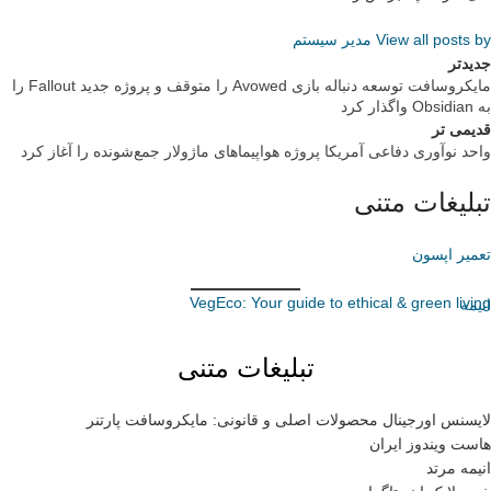
View all posts by مدیر سیستم
جدیدتر
مایکروسافت توسعه دنباله بازی Avowed را متوقف و پروژه جدید Fallout را
به Obsidian واگذار کرد
قدیمی تر
واحد نوآوری دفاعی آمریکا پروژه هواپیماهای ماژولار جمع‌شونده را آغاز کرد
تبلیغات متنی
تعمیر اپسون
VegEco: Your guide to ethical & green living
انیمه
تبلیغات متنی
لایسنس اورجینال محصولات اصلی و قانونی: مایکروسافت پارتنر
هاست ویندوز ایران
انیمه مرتد