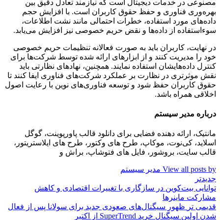
مصنوعی در خدمات دیجیتال است که نیازمند تعادل دقیق بین
بهره‌وری فناوری و حفظ حقوق کاربران است. با افزایش حجم
داده‌های مورد استفاده، خطرات احتمالی مانند نشت اطلاعات،
سوءاستفاده از داده‌ها و نقض حریم خصوصی نیز افزایش می‌یابد.
در نهایت، کاربران باید به صورت فعالانه تنظیمات حریم خصوصی
خود را مدیریت کنند و از ابزارهای ارائه شده توسط شرکت‌ها برای
کنترل داده‌هایشان استفاده نمایند. همچنین، نهادهای نظارتی باید
نقش موثرتری در نظارت بر عملکرد شرکت‌های فناوری ایفا کنند تا
حقوق کاربران حفظ شود و توسعه فناوری‌های نوین با رعایت اصول
اخلاقی همراه باشد.
درباره مدیر سیستم
مانتیک، ارائه دهنده فضایی برای دانلود قالب پاورپوینت، گوگل
اسلاید، کی‌نوت، موکاپ، طرح های وکتور، طرح های ایلاستریتور،
قالب سایت، بروشور، فایل های فتوشاپ، براش و
View all posts by مدیر سیستم
جدیدتر
توانایی بیت‌کوین در سازگاری با تغییرات اقتصادی و کاهش
مشارکت ماینرها
قدیمی تر
ظهور سیگنال‌های صعودی جدید برای سولانا پس از فعال
شدن اولین سیگنال خرید SuperTrend از اکتبر