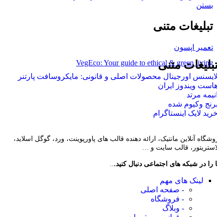
بستن
تبلیغات متنی
تعمیر اپسون
VegEco: Your guide to ethical & green living
بلیغات متنی
ایسنس اورجینال محصولات اصلی و قانونی: مایکروسافت پارتنر
است ویندوز ایران
نیمه مرتد
رنج وکیوم شده
رید لایک اینستاگرام
وشگاه آنلاین مانتیک، ارائه دهنده قالب های پاورپوینت، ورد، گوگل اسلاید،
لاستریتور، قالب سایت و …
 را در شبکه های اجتماعی دنبال کنید.
..
لینک های مهم
- صفحه اصلی
- فروشگاه
- وبلاگ