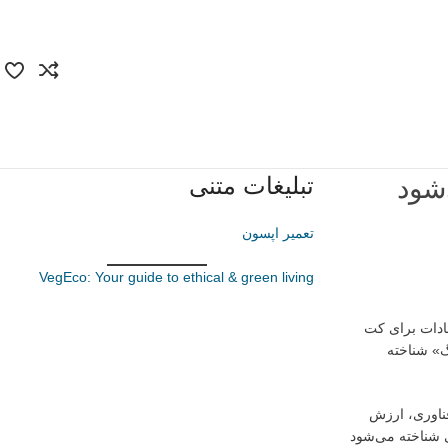
تبلیغات متنی
شود
تعمیر اپسون
VegEco: Your guide to ethical & green living
م کرد که از تاریخ ۷ ژوئیه فرایند پذیرش پیشنهادات برای کت
گ» شناخته
فناوری، ارزش
 شناخته می‌شود