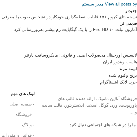
View all posts by مدیر سیستم
جدیدتر
نسخه بتای کروم ۱۵۱ قابلیت نقطه‌گذاری خودکار در تشخیص صوت را معرفی کرد
قدیمی تر
آمازون تبلت Fire HD ۱۰ را با یک گیگابایت رم بیشتر به‌روزرسانی کرد
لایسنس اورجینال محصولات اصلی و قانونی: مایکروسافت پارتنر
هاست ویندوز ایران
انیمه مرتد
برنج وکیوم شده
خرید لایک اینستاگرام
لینک های مهم
فروشگاه آنلاین مانتیک، ارائه دهنده قالب های
- صفحه اصلی
پاورپوینت، ورد، گوگل اسلاید، ایلاستریتور، قالب سایت
و …
- فروشگاه
ما را در شبکه های اجتماعی دنبال کنید.
..
- وبلاگ
- قوانین و مقررات