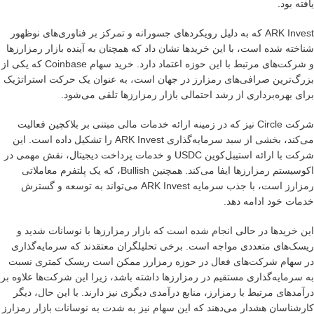
یافته بود.
ARK Invest که به دلیل رویکردهای جسورانه و تمرکز بر فناوری‌های نوظهور
شناخته شده است، با این خریدها نشان داد که همچنان به آینده بازار رمزارزها
و شرکت‌های مرتبط با این حوزه اعتماد دارد. خرید سهام Coinbase که یکی از
بزرگ‌ترین صرافی‌های رمزارز در جهان است، به عنوان یک حرکت استراتژیک
برای بهره‌برداری از رشد احتمالی بازار رمزارزها تلقی می‌شود.
شرکت Circle نیز که در زمینه ارائه خدمات مالی مبتنی بر بلاکچین فعالیت
می‌کند، بخشی از سبد سرمایه‌گذاری ARK Invest را تشکیل داده است. این
شرکت با ارائه استیبل‌کوین USDC و خدمات پرداخت دیجیتال، نقش مهمی در
اکوسیستم رمزارزها ایفا می‌کند. همچنین Bullish، که یک پلتفرم معاملاتی
رمزارز است، با جذب سرمایه ARK Invest می‌تواند به توسعه و گسترش
خدمات خود ادامه دهد.
این خریدها در حالی انجام شده است که بازار رمزارزها با نوسانات شدید و
ریسک‌های متعددی مواجه است. برخی تحلیلگران معتقدند که سرمایه‌گذاری
در سهام شرکت‌های فعال در حوزه رمزارز ممکن است ریسک کمتری نسبت
به سرمایه‌گذاری مستقیم در رمزارزها داشته باشد، زیرا این شرکت‌ها علاوه بر
درآمدهای مرتبط با رمزارز، منابع درآمدی دیگری نیز دارند. با این حال، دیگر
کارشناسان هشدار می‌دهند که این سهام نیز به شدت به نوسانات بازار رمزارز