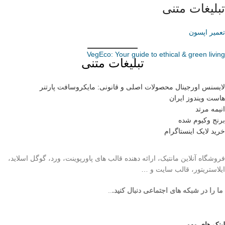
تبلیغات متنی
تعمیر اپسون
VegEco: Your guide to ethical & green living
تبلیغات متنی
لایسنس اورجینال محصولات اصلی و قانونی: مایکروسافت پارتنر
هاست ویندوز ایران
انیمه مرتد
برنج وکیوم شده
خرید لایک اینستاگرام
فروشگاه آنلاین مانتیک، ارائه دهنده قالب های پاورپوینت، ورد، گوگل اسلاید،
ایلاستریتور، قالب سایت و …
ما را در شبکه های اجتماعی دنبال کنید.
..
لینک های مهم